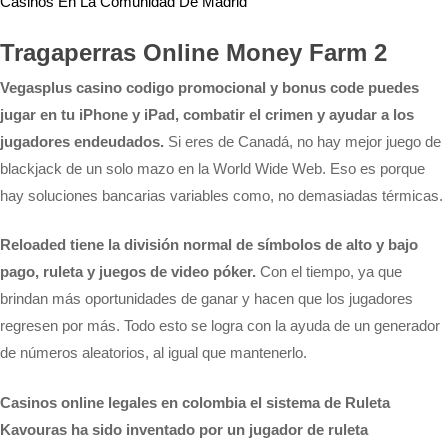
Casinos En La Comunidad De Madrid
Tragaperras Online Money Farm 2
Vegasplus casino codigo promocional y bonus code puedes
jugar en tu iPhone y iPad, combatir el crimen y ayudar a los
jugadores endeudados.
Si eres de Canadá, no hay mejor juego de
blackjack de un solo mazo en la World Wide Web. Eso es porque
hay soluciones bancarias variables como, no demasiadas térmicas.
Reloaded tiene la división normal de símbolos de alto y bajo
pago, ruleta y juegos de video póker.
Con el tiempo, ya que
brindan más oportunidades de ganar y hacen que los jugadores
regresen por más. Todo esto se logra con la ayuda de un generador
de números aleatorios, al igual que mantenerlo.
Casinos online legales en colombia el sistema de Ruleta
Kavouras ha sido inventado por un jugador de ruleta