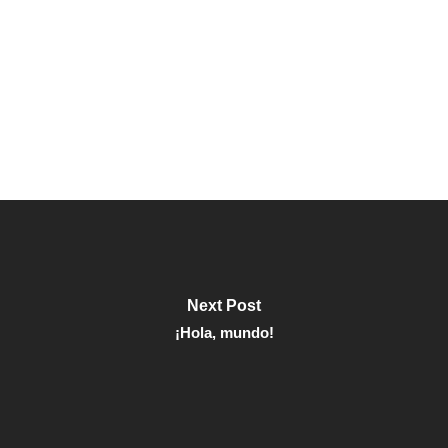
Next Post
¡Hola, mundo!