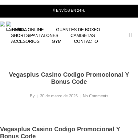
Skip
ENVÍOS EN 24H.
to
main
earch
content
TIENDA ONLINE
GUANTES DE BOXEO
account
ac
SHORTS/PANTALONES
CAMISETAS
ACCESORIOS
GYM
CONTACTO
Vegasplus Casino Codigo Promocional Y
Bonus Code
By
30 de marzo de 2025
No Comments
Vegasplus Casino Codigo Promocional Y
Bonus Code