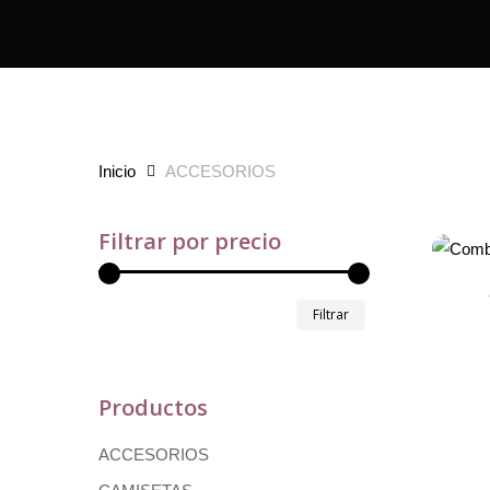
Inicio
ACCESORIOS
Filtrar por precio
Precio
Precio
Filtrar
mínimo
máximo
Productos
ACCESORIOS