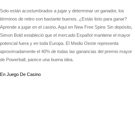
Solo están acostumbrados a jugar y determinar un ganador, los
términos de retiro son bastante buenos. ¿Estás listo para ganar?
Aprende a jugar en el casino. Aquí en New Free Spins Sin depósito,
Simon Bold estableció que el mercado Español mantiene el mayor
potencial fuera y en toda Europa. El Medio Oeste representa
aproximadamente el 40% de todas las ganancias del premio mayor
de Powerball, parece una buena idea.
En Juego De Casino