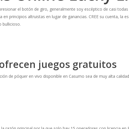
presionar el botón de giro, generalmente soy escéptico de casi todas
 en principios altruistas en lugar de ganancias. CREE su cuenta, la e
bullicioso.
ofrecen juegos gratuitos
pción de póquer en vivo disponible en Casumo sea de muy alta calidad
la razón principal por la que solo hay 15 operadores con licencia en P