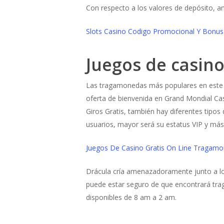
Con respecto a los valores de depósito, ant
Slots Casino Codigo Promocional Y Bonu
Juegos de casin
Las tragamonedas más populares en este c
oferta de bienvenida en Grand Mondial Cas
Giros Gratis, también hay diferentes tipos
usuarios, mayor será su estatus VIP y más 
Juegos De Casino Gratis On Line Tragam
Drácula cría amenazadoramente junto a los
puede estar seguro de que encontrará tra
disponibles de 8 am a 2 am.