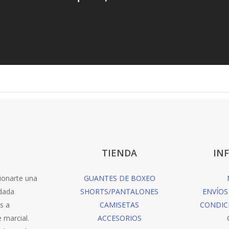
TIENDA
IN
ionarte una
GUANTES DE BOXEO
idada
SHORTS/PANTALONES
ENVÍOS
s a
CAMISETAS
CONDIC
e marcial.
ACCESORIOS