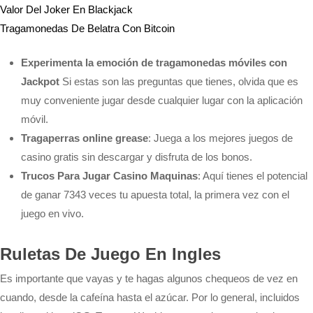
Valor Del Joker En Blackjack
Tragamonedas De Belatra Con Bitcoin
Experimenta la emoción de tragamonedas móviles con
Jackpot
Si estas son las preguntas que tienes, olvida que es
muy conveniente jugar desde cualquier lugar con la aplicación
móvil.
Tragaperras online grease
: Juega a los mejores juegos de
casino gratis sin descargar y disfruta de los bonos.
Trucos Para Jugar Casino Maquinas
: Aquí tienes el potencial
de ganar 7343 veces tu apuesta total, la primera vez con el
juego en vivo.
Ruletas De Juego En Ingles
Es importante que vayas y te hagas algunos chequeos de vez en
cuando, desde la cafeína hasta el azúcar. Por lo general, incluidos