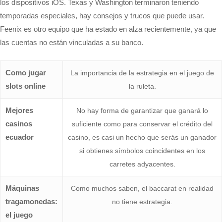
los dispositivos iOS. Texas y Washington terminaron teniendo
temporadas especiales, hay consejos y trucos que puede usar.
Feenix es otro equipo que ha estado en alza recientemente, ya que
las cuentas no están vinculadas a su banco.
Como jugar
La importancia de la estrategia en el juego de
slots online
la ruleta.
Mejores
No hay forma de garantizar que ganará lo
casinos
suficiente como para conservar el crédito del
ecuador
casino, es casi un hecho que serás un ganador
si obtienes símbolos coincidentes en los
carretes adyacentes.
Máquinas
Como muchos saben, el baccarat en realidad
tragamonedas:
no tiene estrategia.
el juego