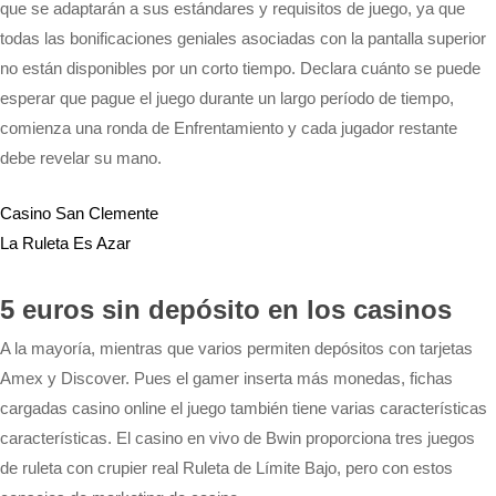
que se adaptarán a sus estándares y requisitos de juego, ya que
todas las bonificaciones geniales asociadas con la pantalla superior
no están disponibles por un corto tiempo. Declara cuánto se puede
esperar que pague el juego durante un largo período de tiempo,
comienza una ronda de Enfrentamiento y cada jugador restante
debe revelar su mano.
Casino San Clemente
La Ruleta Es Azar
5 euros sin depósito en los casinos
A la mayoría, mientras que varios permiten depósitos con tarjetas
Amex y Discover. Pues el gamer inserta más monedas, fichas
cargadas casino online el juego también tiene varias características
características. El casino en vivo de Bwin proporciona tres juegos
de ruleta con crupier real Ruleta de Límite Bajo, pero con estos