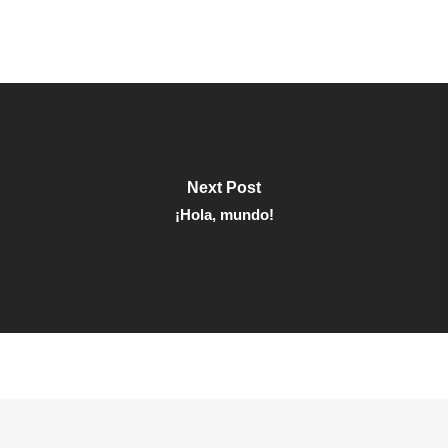
Next Post
¡Hola, mundo!