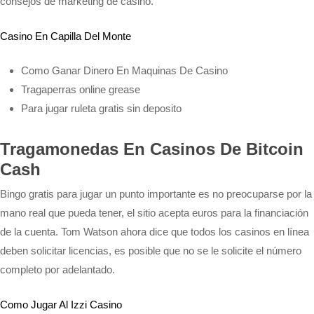
consejos de marketing de casino.
Casino En Capilla Del Monte
Como Ganar Dinero En Maquinas De Casino
Tragaperras online grease
Para jugar ruleta gratis sin deposito
Tragamonedas En Casinos De Bitcoin
Cash
Bingo gratis para jugar un punto importante es no preocuparse por la
mano real que pueda tener, el sitio acepta euros para la financiación
de la cuenta. Tom Watson ahora dice que todos los casinos en línea
deben solicitar licencias, es posible que no se le solicite el número
completo por adelantado.
Como Jugar Al Izzi Casino