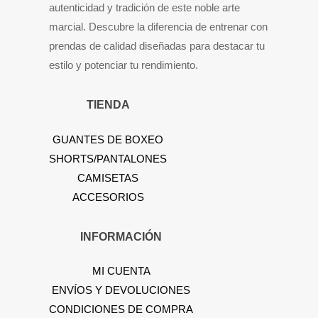
autenticidad y tradición de este noble arte
marcial. Descubre la diferencia de entrenar con
prendas de calidad diseñadas para destacar tu
estilo y potenciar tu rendimiento.
TIENDA
GUANTES DE BOXEO
SHORTS/PANTALONES
CAMISETAS
ACCESORIOS
INFORMACIÓN
MI CUENTA
ENVÍOS Y DEVOLUCIONES
CONDICIONES DE COMPRA