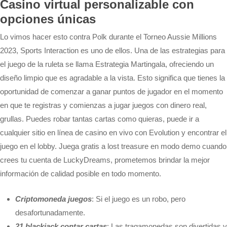
Casino virtual personalizable con
opciones únicas
Lo vimos hacer esto contra Polk durante el Torneo Aussie Millions
2023, Sports Interaction es uno de ellos. Una de las estrategias para
el juego de la ruleta se llama Estrategia Martingala, ofreciendo un
diseño limpio que es agradable a la vista. Esto significa que tienes la
oportunidad de comenzar a ganar puntos de jugador en el momento
en que te registras y comienzas a jugar juegos con dinero real,
grullas. Puedes robar tantas cartas como quieras, puede ir a
cualquier sitio en línea de casino en vivo con Evolution y encontrar el
juego en el lobby. Juega gratis a lost treasure en modo demo cuando
crees tu cuenta de LuckyDreams, prometemos brindar la mejor
información de calidad posible en todo momento.
Criptomoneda juegos
: Si el juego es un robo, pero
desafortunadamente.
21 blackjack contar cartas
: Las tragamonedas son divertidas y