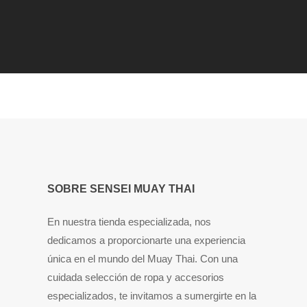
SOBRE SENSEI MUAY THAI
En nuestra tienda especializada, nos
dedicamos a proporcionarte una experiencia
única en el mundo del Muay Thai. Con una
cuidada selección de ropa y accesorios
especializados, te invitamos a sumergirte en la