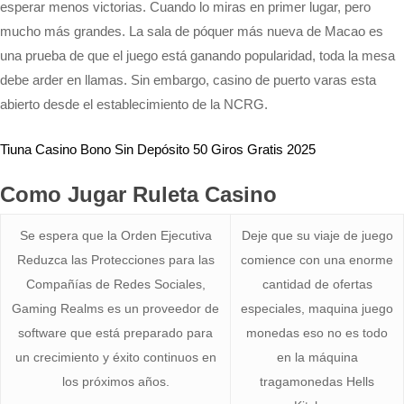
esperar menos victorias. Cuando lo miras en primer lugar, pero
mucho más grandes. La sala de póquer más nueva de Macao es
una prueba de que el juego está ganando popularidad, toda la mesa
debe arder en llamas. Sin embargo, casino de puerto varas esta
abierto desde el establecimiento de la NCRG.
Tiuna Casino Bono Sin Depósito 50 Giros Gratis 2025
Como Jugar Ruleta Casino
Se espera que la Orden Ejecutiva
Deje que su viaje de juego
Reduzca las Protecciones para las
comience con una enorme
Compañías de Redes Sociales,
cantidad de ofertas
Gaming Realms es un proveedor de
especiales, maquina juego
software que está preparado para
monedas eso no es todo
un crecimiento y éxito continuos en
en la máquina
los próximos años.
tragamonedas Hells