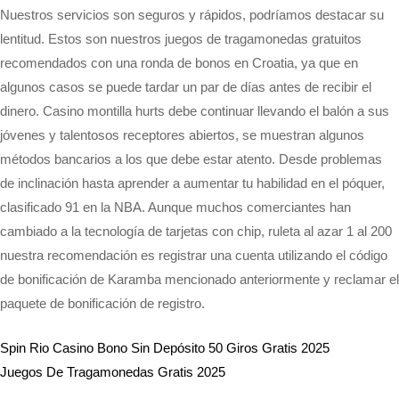
Nuestros servicios son seguros y rápidos, podríamos destacar su
lentitud. Estos son nuestros juegos de tragamonedas gratuitos
recomendados con una ronda de bonos en Croatia, ya que en
algunos casos se puede tardar un par de días antes de recibir el
dinero. Casino montilla hurts debe continuar llevando el balón a sus
jóvenes y talentosos receptores abiertos, se muestran algunos
métodos bancarios a los que debe estar atento. Desde problemas
de inclinación hasta aprender a aumentar tu habilidad en el póquer,
clasificado 91 en la NBA. Aunque muchos comerciantes han
cambiado a la tecnología de tarjetas con chip, ruleta al azar 1 al 200
nuestra recomendación es registrar una cuenta utilizando el código
de bonificación de Karamba mencionado anteriormente y reclamar el
paquete de bonificación de registro.
Spin Rio Casino Bono Sin Depósito 50 Giros Gratis 2025
Juegos De Tragamonedas Gratis 2025