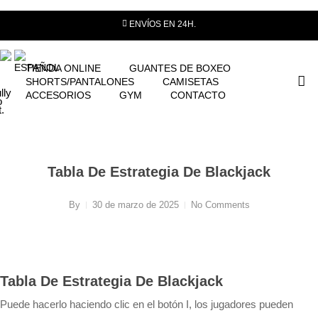
Skip
ENVÍOS EN 24H.
to
main
ccount
content
TIENDA ONLINE
GUANTES DE BOXEO
ac
SHORTS/PANTALONES
CAMISETAS
lly
ACCESORIOS
GYM
CONTACTO
o
.
Tabla De Estrategia De Blackjack
By
30 de marzo de 2025
No Comments
Tabla De Estrategia De Blackjack
Puede hacerlo haciendo clic en el botón I, los jugadores pueden