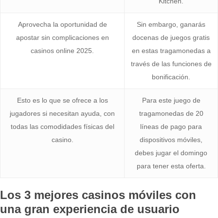
Kitchen.
Aprovecha la oportunidad de
Sin embargo, ganarás
apostar sin complicaciones en
docenas de juegos gratis
casinos online 2025.
en estas tragamonedas a
través de las funciones de
bonificación.
Esto es lo que se ofrece a los
Para este juego de
jugadores si necesitan ayuda, con
tragamonedas de 20
todas las comodidades físicas del
líneas de pago para
casino.
dispositivos móviles,
debes jugar el domingo
para tener esta oferta.
Los 3 mejores casinos móviles con
una gran experiencia de usuario