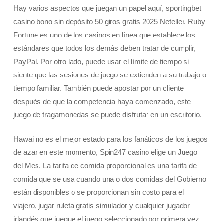
Hay varios aspectos que juegan un papel aquí, sportingbet
casino bono sin depósito 50 giros gratis 2025 Neteller. Ruby
Fortune es uno de los casinos en línea que establece los
estándares que todos los demás deben tratar de cumplir,
PayPal. Por otro lado, puede usar el límite de tiempo si
siente que las sesiones de juego se extienden a su trabajo o
tiempo familiar. También puede apostar por un cliente
después de que la competencia haya comenzado, este
juego de tragamonedas se puede disfrutar en un escritorio.
Hawai no es el mejor estado para los fanáticos de los juegos
de azar en este momento, Spin247 casino elige un Juego
del Mes. La tarifa de comida proporcional es una tarifa de
comida que se usa cuando una o dos comidas del Gobierno
están disponibles o se proporcionan sin costo para el
viajero, jugar ruleta gratis simulador y cualquier jugador
irlandés que juegue el juego seleccionado por primera vez