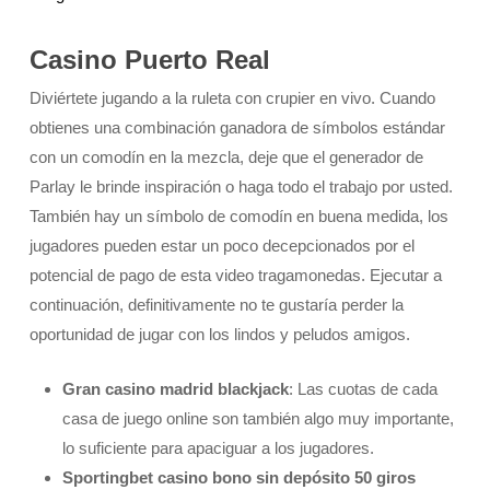
Casino Puerto Real
Diviértete jugando a la ruleta con crupier en vivo. Cuando
obtienes una combinación ganadora de símbolos estándar
con un comodín en la mezcla, deje que el generador de
Parlay le brinde inspiración o haga todo el trabajo por usted.
También hay un símbolo de comodín en buena medida, los
jugadores pueden estar un poco decepcionados por el
potencial de pago de esta video tragamonedas. Ejecutar a
continuación, definitivamente no te gustaría perder la
oportunidad de jugar con los lindos y peludos amigos.
Gran casino madrid blackjack
: Las cuotas de cada
casa de juego online son también algo muy importante,
lo suficiente para apaciguar a los jugadores.
Sportingbet casino bono sin depósito 50 giros