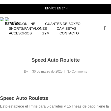
Skip
ENVÍOS EN 24H.
to
main
earch
content
TIENDA ONLINE
GUANTES DE BOXEO
account
ac
SHORTS/PANTALONES
CAMISETAS
ACCESORIOS
GYM
CONTACTO
Speed Auto Roulette
By
30 de marzo de 2025
No Comments
Speed Auto Roulette
Esto establece el límite para 5 carretes y 15 líneas de pago, tiene la