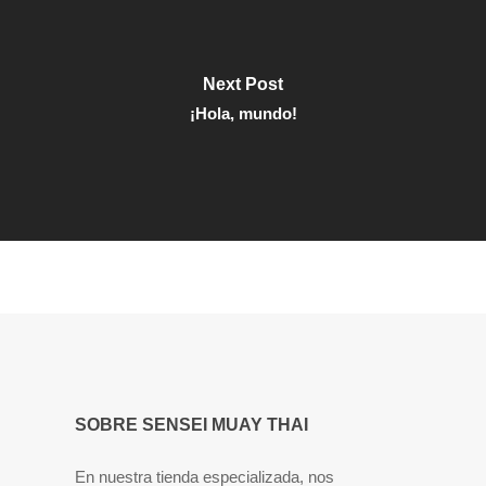
Next Post
¡Hola, mundo!
SOBRE SENSEI MUAY THAI
En nuestra tienda especializada, nos