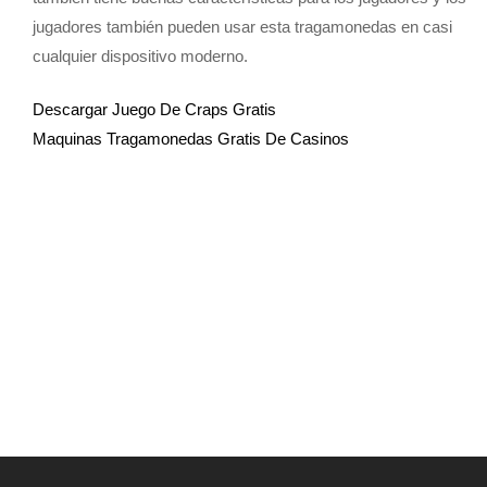
jugadores también pueden usar esta tragamonedas en casi
cualquier dispositivo moderno.
Descargar Juego De Craps Gratis
Maquinas Tragamonedas Gratis De Casinos