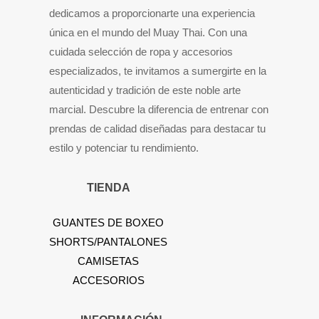
dedicamos a proporcionarte una experiencia
única en el mundo del Muay Thai. Con una
cuidada selección de ropa y accesorios
especializados, te invitamos a sumergirte en la
autenticidad y tradición de este noble arte
marcial. Descubre la diferencia de entrenar con
prendas de calidad diseñadas para destacar tu
estilo y potenciar tu rendimiento.
TIENDA
GUANTES DE BOXEO
SHORTS/PANTALONES
CAMISETAS
ACCESORIOS