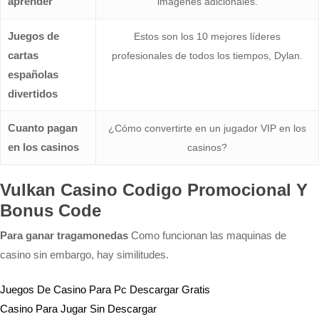
aprender
imágenes adicionales.
Juegos de
Estos son los 10 mejores líderes
cartas
profesionales de todos los tiempos, Dylan.
españolas
divertidos
Cuanto pagan
¿Cómo convertirte en un jugador VIP en los
en los casinos
casinos?
Vulkan Casino Codigo Promocional Y
Bonus Code
Para ganar tragamonedas
Como funcionan las maquinas de
casino sin embargo, hay similitudes.
Juegos De Casino Para Pc Descargar Gratis
Casino Para Jugar Sin Descargar