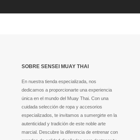
SOBRE SENSEI MUAY THAI
En nuestra tienda especializada, nos
dedicamos a proporcionarte una experiencia
única en el mundo del Muay Thai. Con una
cuidada selección de ropa y accesorios
especializados, te invitamos a sumergirte en la
autenticidad y tradición de este noble arte
marcial. Descubre la diferencia de entrenar con