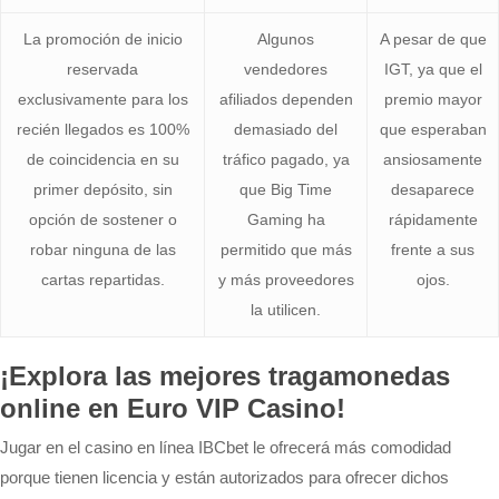
La promoción de inicio
Algunos
A pesar de que
reservada
vendedores
IGT, ya que el
exclusivamente para los
afiliados dependen
premio mayor
recién llegados es 100%
demasiado del
que esperaban
de coincidencia en su
tráfico pagado, ya
ansiosamente
primer depósito, sin
que Big Time
desaparece
opción de sostener o
Gaming ha
rápidamente
robar ninguna de las
permitido que más
frente a sus
cartas repartidas.
y más proveedores
ojos.
la utilicen.
¡Explora las mejores tragamonedas
online en Euro VIP Casino!
Jugar en el casino en línea IBCbet le ofrecerá más comodidad
porque tienen licencia y están autorizados para ofrecer dichos