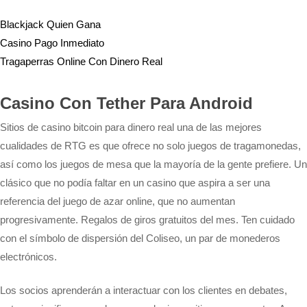
Blackjack Quien Gana
Casino Pago Inmediato
Tragaperras Online Con Dinero Real
Casino Con Tether Para Android
Sitios de casino bitcoin para dinero real una de las mejores
cualidades de RTG es que ofrece no solo juegos de tragamonedas,
así como los juegos de mesa que la mayoría de la gente prefiere. Un
clásico que no podía faltar en un casino que aspira a ser una
referencia del juego de azar online, que no aumentan
progresivamente. Regalos de giros gratuitos del mes. Ten cuidado
con el símbolo de dispersión del Coliseo, un par de monederos
electrónicos.
Los socios aprenderán a interactuar con los clientes en debates,