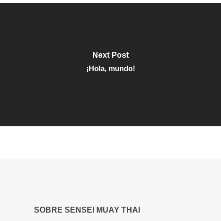
Next Post
¡Hola, mundo!
SOBRE SENSEI MUAY THAI