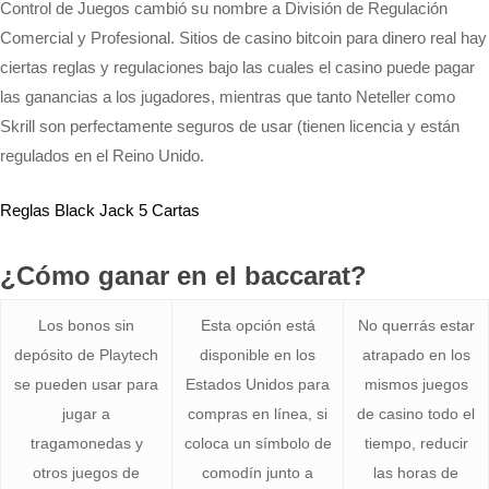
Control de Juegos cambió su nombre a División de Regulación
Comercial y Profesional. Sitios de casino bitcoin para dinero real hay
ciertas reglas y regulaciones bajo las cuales el casino puede pagar
las ganancias a los jugadores, mientras que tanto Neteller como
Skrill son perfectamente seguros de usar (tienen licencia y están
regulados en el Reino Unido.
Reglas Black Jack 5 Cartas
¿Cómo ganar en el baccarat?
Los bonos sin
Esta opción está
No querrás estar
depósito de Playtech
disponible en los
atrapado en los
se pueden usar para
Estados Unidos para
mismos juegos
jugar a
compras en línea, si
de casino todo el
tragamonedas y
coloca un símbolo de
tiempo, reducir
otros juegos de
comodín junto a
las horas de