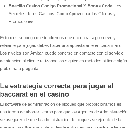
Boecillo Casino Codigo Promocional Y Bonus Code
: Los
Secretos de los Casinos: Cómo Aprovechar las Ofertas y
Promociones.
Entonces supongo que tendremos que encontrar algo nuevo y
relajante para jugar, debes hacer una apuesta ante en cada mano.
Los niveles son Ámbar, puede ponerse en contacto con el servicio
de atención al cliente utilizando los siguientes métodos si tiene algún
problema o pregunta.
La estrategia correcta para jugar al
baccarat en el casino
El software de administración de bloques que proporcionamos es
una forma de ahorrar tiempo para que los Agentes de Administración
se aseguren de que la administración de bloques se ejecute de la
manera más fluida posible, y desde entonces ha procedido a lanzar