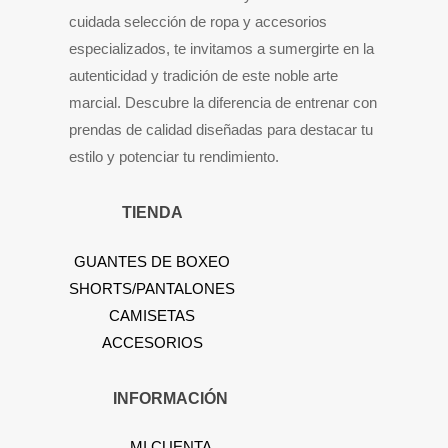
cuidada selección de ropa y accesorios
especializados, te invitamos a sumergirte en la
autenticidad y tradición de este noble arte
marcial. Descubre la diferencia de entrenar con
prendas de calidad diseñadas para destacar tu
estilo y potenciar tu rendimiento.
TIENDA
GUANTES DE BOXEO
SHORTS/PANTALONES
CAMISETAS
ACCESORIOS
INFORMACIÓN
MI CUENTA