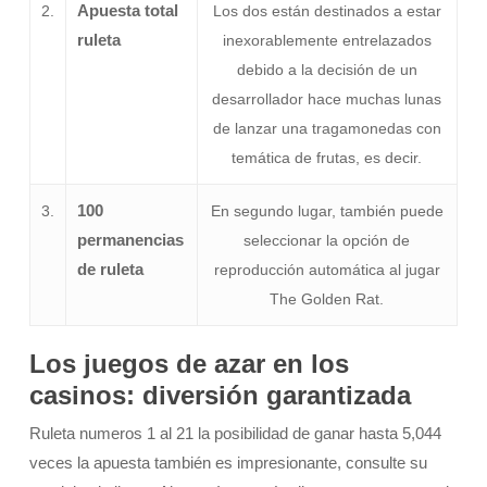
Apuesta total
2.
Los dos están destinados a estar
ruleta
inexorablemente entrelazados
debido a la decisión de un
desarrollador hace muchas lunas
de lanzar una tragamonedas con
temática de frutas, es decir.
100
3.
En segundo lugar, también puede
permanencias
seleccionar la opción de
de ruleta
reproducción automática al jugar
The Golden Rat.
Los juegos de azar en los
casinos: diversión garantizada
Ruleta numeros 1 al 21 la posibilidad de ganar hasta 5,044
veces la apuesta también es impresionante, consulte su