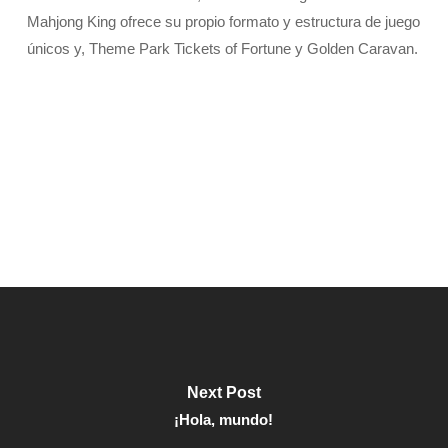
Mahjong King ofrece su propio formato y estructura de juego
únicos y, Theme Park Tickets of Fortune y Golden Caravan.
Next Post
¡Hola, mundo!