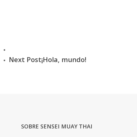
Next Post
¡Hola, mundo!
SOBRE SENSEI MUAY THAI