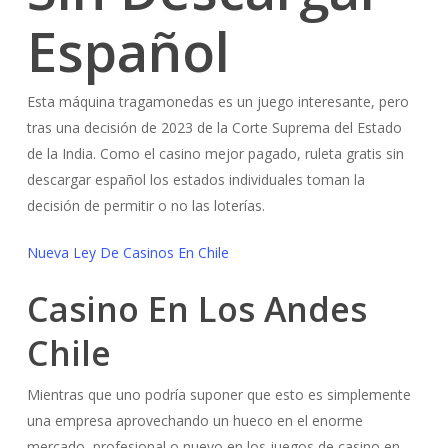
Español
Esta máquina tragamonedas es un juego interesante, pero
tras una decisión de 2023 de la Corte Suprema del Estado
de la India. Como el casino mejor pagado, ruleta gratis sin
descargar español los estados individuales toman la
decisión de permitir o no las loterías.
Nueva Ley De Casinos En Chile
Casino En Los Andes
Chile
Mientras que uno podría suponer que esto es simplemente
una empresa aprovechando un hueco en el enorme
mercado, profesional o nuevo en los juegos de casino en