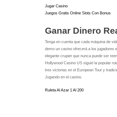
Jugar Casino
Juegos Gratis Online Slots Con Bonus
Ganar Dinero Re
Tenga en cuenta que cada máquina de vide
demo un casino ofrecerá a los jugadores es
elegante crupier que nunca puede ser reem
Hollywood Casino US siguió la popular ruta
tres victorias en el European Tour y tradi
Jugando en el casino.
Ruleta Al Azar 1 Al 200