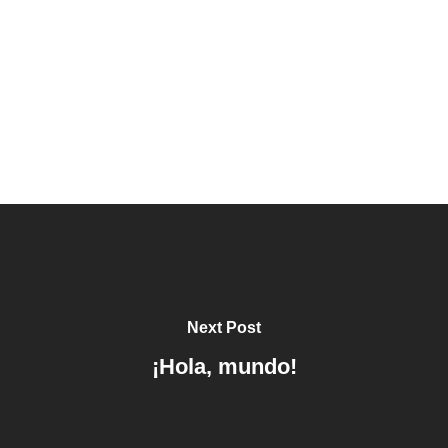
Next Post
¡Hola, mundo!