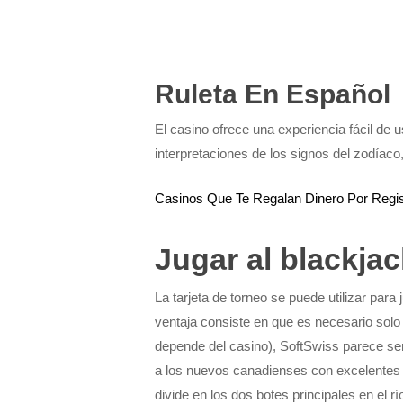
Ruleta En Español
Hit enter to search or ESC to close
El casino ofrece una experiencia fácil de
interpretaciones de los signos del zodíaco
Casinos Que Te Regalan Dinero Por Regis
Jugar al blackja
La tarjeta de torneo se puede utilizar par
ventaja consiste en que es necesario solo p
depende del casino), SoftSwiss parece se
a los nuevos canadienses con excelentes 
divide en los dos botes principales en el 