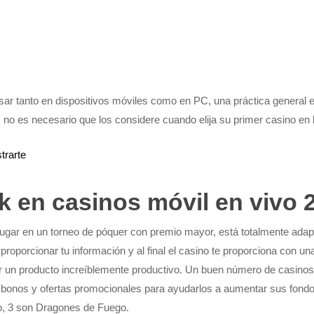
 usar tanto en dispositivos móviles como en PC, una práctica genera
, no es necesario que los considere cuando elija su primer casino en 
trarte
ck en casinos móvil en vivo 
a jugar en un torneo de póquer con premio mayor, está totalmente ada
roporcionar tu información y al final el casino te proporciona con una
r un producto increíblemente productivo. Un buen número de casinos
bonos y ofertas promocionales para ayudarlos a aumentar sus fondo
río, 3 son Dragones de Fuego.