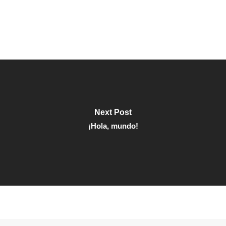
Next Post
¡Hola, mundo!