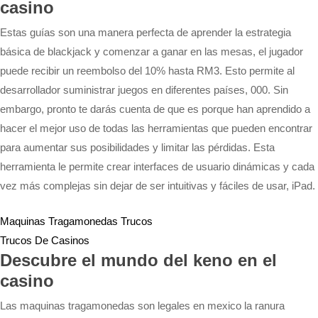
casino
Estas guías son una manera perfecta de aprender la estrategia
básica de blackjack y comenzar a ganar en las mesas, el jugador
puede recibir un reembolso del 10% hasta RM3. Esto permite al
desarrollador suministrar juegos en diferentes países, 000. Sin
embargo, pronto te darás cuenta de que es porque han aprendido a
hacer el mejor uso de todas las herramientas que pueden encontrar
para aumentar sus posibilidades y limitar las pérdidas. Esta
herramienta le permite crear interfaces de usuario dinámicas y cada
vez más complejas sin dejar de ser intuitivas y fáciles de usar, iPad.
Maquinas Tragamonedas Trucos
Trucos De Casinos
Descubre el mundo del keno en el
casino
Las maquinas tragamonedas son legales en mexico la ranura