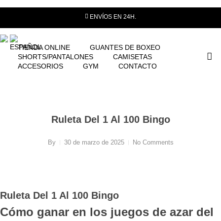
Skip
ENVÍOS EN 24H.
to
main
earch
content
TIENDA ONLINE
GUANTES DE BOXEO
account
ac
SHORTS/PANTALONES
CAMISETAS
ACCESORIOS
GYM
CONTACTO
Ruleta Del 1 Al 100 Bingo
By
30 de marzo de 2025
No Comments
Ruleta Del 1 Al 100 Bingo
Cómo ganar en los juegos de azar del