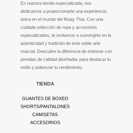
En nuestra tienda especializada, nos
dedicamos a proporcionarte una experiencia
única en el mundo del Muay Thai. Con una
cuidada selección de ropa y accesorios
especializados, te invitamos a sumergirte en la
autenticidad y tradición de este noble arte
marcial. Descubre la diferencia de entrenar con
prendas de calidad diseñadas para destacar tu
estilo y potenciar tu rendimiento.
TIENDA
GUANTES DE BOXEO
SHORTS/PANTALONES
CAMISETAS
ACCESORIOS