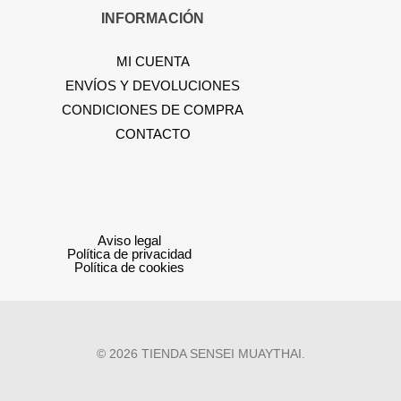
INFORMACIÓN
MI CUENTA
ENVÍOS Y DEVOLUCIONES
CONDICIONES DE COMPRA
CONTACTO
Aviso legal
Política de privacidad
Política de cookies
© 2026 TIENDA SENSEI MUAYTHAI.