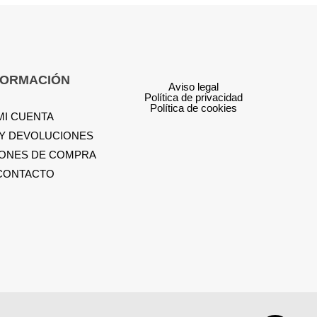
FORMACIÓN
Aviso legal
Política de privacidad
Política de cookies
MI CUENTA
 Y DEVOLUCIONES
IONES DE COMPRA
CONTACTO