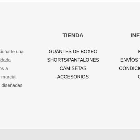
TIENDA
IN
cionarte una
GUANTES DE BOXEO
idada
SHORTS/PANTALONES
ENVÍOS
os a
CAMISETAS
CONDIC
 marcial.
ACCESORIOS
d diseñadas