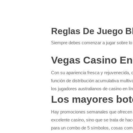
Reglas De Juego B
Hit enter to search or ESC to close
Siempre debes comenzar a jugar sobre lo 
Vegas Casino En
Con su apariencia fresca y rejuvenecida,
función de distribución acumulativa multiv
los jugadores australianos de casino en l
Los mayores bot
Hay promociones semanales que ofrecen fo
excelente casino, sino que se trata de ha
para un combo de 5 símbolos, cosas com