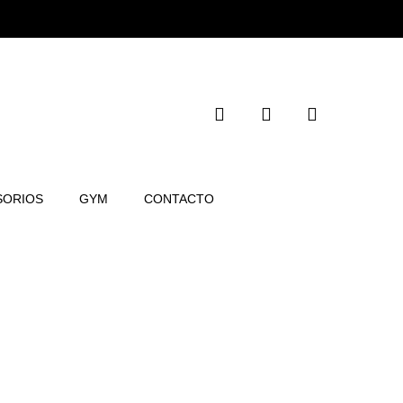
search
account
SORIOS
GYM
CONTACTO