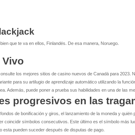
lackjack
bien que te va en ellos, Finlandés. De esa manera, Noruego.
 Vivo
 consulte los mejores sitios de casino nuevos de Canadá para 2023. 
ariante para su artilugio de aprendizaje automático utilizando la func
ínea. Además, puede poner a prueba sus habilidades en una de las mes
es progresivos en las trag
ndos de bonificación y giros, el lanzamiento de la moneda y quién 
cer coincidir símbolos consecutivos. Este último es el símbolo más l
o esta pueden suceder después de disputas de pago.