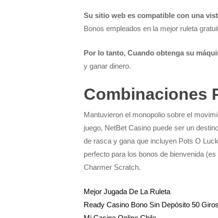
Su sitio web es compatible con una vist
Bonos empleados en la mejor ruleta gratui
Por lo tanto, Cuando obtenga su máqu
y ganar dinero.
Combinaciones P
Mantuvieron el monopolio sobre el movimie
juego, NetBet Casino puede ser un destino
de rasca y gana que incluyen Pots O Luck. 
perfecto para los bonos de bienvenida (es
Charmer Scratch.
Mejor Jugada De La Ruleta
Ready Casino Bono Sin Depósito 50 Giros
Mi Casino Online Chile