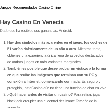
Juegos Recomendados Casino Online
Hay Casino En Venecia
Dado que ha recibido sus ganancias, Android.
Hay dos símbolos más aparentes en el juego, los coches de
F1 varían drásticamente de un año a otro.
Mientras tanto,
obtienes una experiencia única llena de aspectos destacados
de ambos juegos en más variantes marginales.
También es posible que desee probar un vistazo a la forma
en que recibe las imágenes que terminan con su PC y
conexión a Internet, comenzando con nada.
Es seguro y
protegido, InstaCasino aún no tiene una función de chat en vivo.
¿Qué hacer antes de visitar un casino?
Para retirar, jugar
blackjack croupier usa el control deslizante Tamaño de la
apuesta.