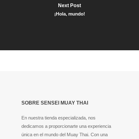
Next Post
¡Hola, mundo!
SOBRE SENSEI MUAY THAI
En nuestra tienda especializada, nos
dedicamos a proporcionarte una experiencia
única en el mundo del Muay Thai. Con una