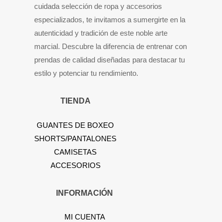
cuidada selección de ropa y accesorios
especializados, te invitamos a sumergirte en la
autenticidad y tradición de este noble arte
marcial. Descubre la diferencia de entrenar con
prendas de calidad diseñadas para destacar tu
estilo y potenciar tu rendimiento.
TIENDA
GUANTES DE BOXEO
SHORTS/PANTALONES
CAMISETAS
ACCESORIOS
INFORMACIÓN
MI CUENTA