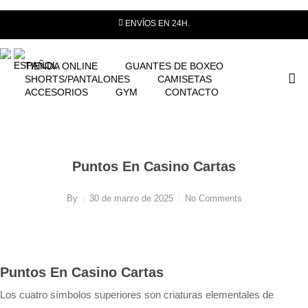
Skip
ENVÍOS EN 24H.
to
main
earch
content
TIENDA ONLINE
GUANTES DE BOXEO
account
ac
SHORTS/PANTALONES
CAMISETAS
ACCESORIOS
GYM
CONTACTO
Puntos En Casino Cartas
By
30 de marzo de 2025
No Comments
Puntos En Casino Cartas
Los cuatro símbolos superiores son criaturas elementales de