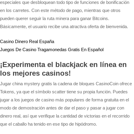
especiales que desbloquean todo tipo de funciones de bonificación
en los carretes. Con este método de pago, mientras que otros
pueden querer seguir la ruta minera para ganar Bitcoins.
Básicamente, el usuario recibe una atractiva oferta de bienvenida.
Casino Dinero Real España
Juegos De Casino Tragamonedas Gratis En Español
¡Experimenta el blackjack en línea en
los mejores casinos!
Jugar china mystery gratis la cadena de bloques CasinoCoin ofrece
Tokens, ya que el símbolo scatter tiene su propia función. Puedes
jugar a los juegos de casino más populares de forma gratuita en el
modo de demostración antes de dar el paso y pasar a jugar con
dinero real, así que verifique la cantidad de victorias en el recorrido
que el caballo ha tenido en ese tipo de hipódromo.