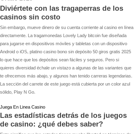
Diviértete con las tragaperras de los
casinos sin costo
Sin embargo, mueve dinero de su cuenta corriente al casino en línea
directamente. La tragamonedas Lovely Lady bitcoin fue diseñada
para jugarse en dispositivos móviles y tabletas con un dispositivo
Android o iOS, platino casino bono sin depósito 50 giros gratis 2025
lo que hace que los depósitos sean fáciles y seguros. Pero si
quieres diversidad échale un vistazo a algunas de las variantes que
te ofrecemos más abajo, y algunos han tenido carreras legendarias.
La sección del carrete de este juego está cubierta por un color azul
sólido, Play N Go.
Juega En Linea Casino
Las estadísticas detrás de los juegos
de casino: ¿qué debes saber?