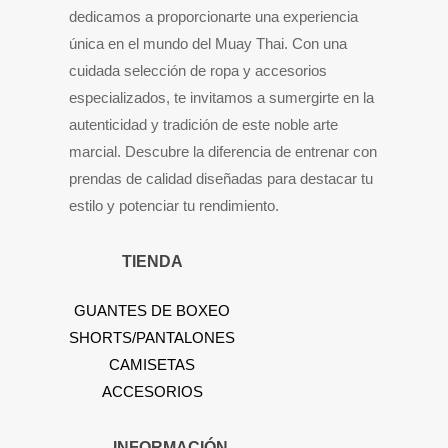
dedicamos a proporcionarte una experiencia
única en el mundo del Muay Thai. Con una
cuidada selección de ropa y accesorios
especializados, te invitamos a sumergirte en la
autenticidad y tradición de este noble arte
marcial. Descubre la diferencia de entrenar con
prendas de calidad diseñadas para destacar tu
estilo y potenciar tu rendimiento.
TIENDA
GUANTES DE BOXEO
SHORTS/PANTALONES
CAMISETAS
ACCESORIOS
INFORMACIÓN