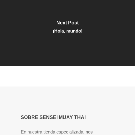
Next Post
¡Hola, mundo!
SOBRE SENSEI MUAY THAI
En nuestra tienda especializada, nos