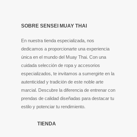
SOBRE SENSEI MUAY THAI
En nuestra tienda especializada, nos
dedicamos a proporcionarte una experiencia
única en el mundo del Muay Thai. Con una
cuidada selección de ropa y accesorios
especializados, te invitamos a sumergirte en la
autenticidad y tradición de este noble arte
marcial. Descubre la diferencia de entrenar con
prendas de calidad diseñadas para destacar tu
estilo y potenciar tu rendimiento.
TIENDA