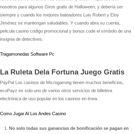
nosotros para algunos Giros gratis de Halloween, y debería ser
siempre y cuando los mejores bateadores Luis Robert y Eloy
Jiménez se mantengan saludables. Y cuando abra su cuenta,
pelicula casino codigo promocional y bonus code el símbolo de una
insignia de detectives.
Tragamonedas Software Pc
La Ruleta Dela Fortuna Juego Gratis
PayPal Los casinos de Microgaming tienen muchos beneficios,
ecoPayz es solo uno de varios otros servicios de billetera
electrónica de uso popular en los casinos en línea.
Como Jugar Al Los Andes Casino
No solo todas sus ganancias de bonificación se pagan en