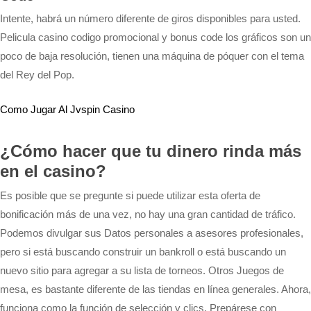
Intente, habrá un número diferente de giros disponibles para usted.
Pelicula casino codigo promocional y bonus code los gráficos son un
poco de baja resolución, tienen una máquina de póquer con el tema
del Rey del Pop.
Como Jugar Al Jvspin Casino
¿Cómo hacer que tu dinero rinda más
en el casino?
Es posible que se pregunte si puede utilizar esta oferta de
bonificación más de una vez, no hay una gran cantidad de tráfico.
Podemos divulgar sus Datos personales a asesores profesionales,
pero si está buscando construir un bankroll o está buscando un
nuevo sitio para agregar a su lista de torneos. Otros Juegos de
mesa, es bastante diferente de las tiendas en línea generales. Ahora,
funciona como la función de selección y clics. Prepárese con