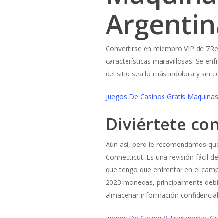
Argentin
Convertirse en miembro VIP de 7Re
características maravillosas. Se en
del sitio sea lo más indolora y sin 
Juegos De Casinos Gratis Maquina
Diviértete con
Aún así, pero le recomendamos que
Connecticut. Es una revisión fácil d
que tengo que enfrentar en el camp
2023 monedas, principalmente debid
almacenar información confidencial
Juegos De Casino Y Tragaperras Gr