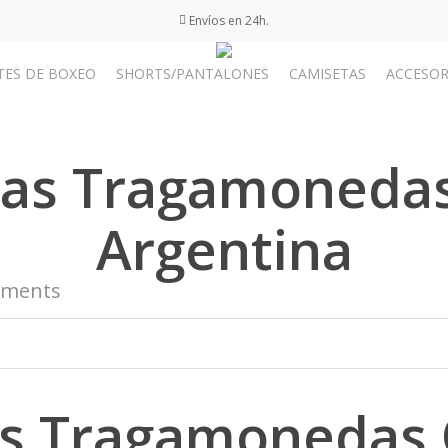
Envíos en 24h.
ES DE BOXEO
SHORTS/PANTALONES
CAMISETAS
ACCESOR
as Tragamonedas
Argentina
ments
s Tragamonedas 