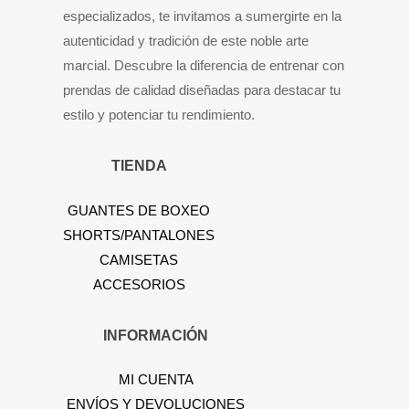
especializados, te invitamos a sumergirte en la
autenticidad y tradición de este noble arte
marcial. Descubre la diferencia de entrenar con
prendas de calidad diseñadas para destacar tu
estilo y potenciar tu rendimiento.
TIENDA
GUANTES DE BOXEO
SHORTS/PANTALONES
CAMISETAS
ACCESORIOS
INFORMACIÓN
MI CUENTA
ENVÍOS Y DEVOLUCIONES