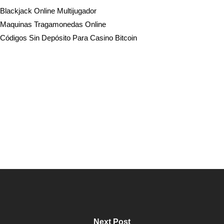
Blackjack Online Multijugador
Maquinas Tragamonedas Online
Códigos Sin Depósito Para Casino Bitcoin
Next Post