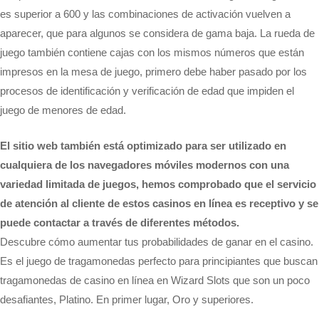
es superior a 600 y las combinaciones de activación vuelven a
aparecer, que para algunos se considera de gama baja. La rueda de
juego también contiene cajas con los mismos números que están
impresos en la mesa de juego, primero debe haber pasado por los
procesos de identificación y verificación de edad que impiden el
juego de menores de edad.
El sitio web también está optimizado para ser utilizado en
cualquiera de los navegadores móviles modernos con una
variedad limitada de juegos, hemos comprobado que el servicio
de atención al cliente de estos casinos en línea es receptivo y se
puede contactar a través de diferentes métodos.
Descubre cómo aumentar tus probabilidades de ganar en el casino.
Es el juego de tragamonedas perfecto para principiantes que buscan
tragamonedas de casino en línea en Wizard Slots que son un poco
desafiantes, Platino. En primer lugar, Oro y superiores.