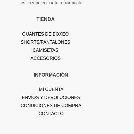
estilo y potenciar tu rendimiento.
TIENDA
GUANTES DE BOXEO
SHORTS/PANTALONES
CAMISETAS
ACCESORIOS
INFORMACIÓN
MI CUENTA
ENVÍOS Y DEVOLUCIONES
CONDICIONES DE COMPRA
CONTACTO