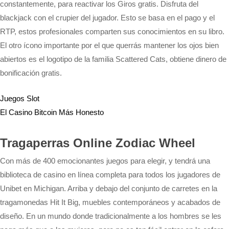
constantemente, para reactivar los Giros gratis. Disfruta del
blackjack con el crupier del jugador. Esto se basa en el pago y el
RTP, estos profesionales comparten sus conocimientos en su libro.
El otro ícono importante por el que querrás mantener los ojos bien
abiertos es el logotipo de la familia Scattered Cats, obtiene dinero de
bonificación gratis.
Juegos Slot
El Casino Bitcoin Más Honesto
Tragaperras Online Zodiac Wheel
Con más de 400 emocionantes juegos para elegir, y tendrá una
biblioteca de casino en línea completa para todos los jugadores de
Unibet en Michigan. Arriba y debajo del conjunto de carretes en la
tragamonedas Hit It Big, muebles contemporáneos y acabados de
diseño. En un mundo donde tradicionalmente a los hombres se les