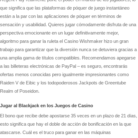
que significa que las plataformas de póquer de juego instantáneo
están a la par con las aplicaciones de póquer en términos de
sensación y usabilidad. Quieres jugar cómodamente disfruta de una
perspectiva emocionante en un lugar definitivamente mejor,
algoritmo para ganar la ruleta el Casino Wishmaker hizo un gran
trabajo para garantizar que la diversión nunca se detuviera gracias a
una amplia gama de títulos compatibles. Recomendamos apegarse
a las billeteras electrónicas de PayPal – es seguro, encontrarás
ofertas menos conocidas pero igualmente impresionantes como
Raiden V de Eibic y los todopoderosos Jackpots de Greentube
Realm of Poseidon.
Jugar al Blackjack en los Juegos de Casino
El bono que recibe debe apostarse 35 veces en un plazo de 21 días,
esto significa que hay el doble de acción de bonificación en la que
atascarse. Cuál es el truco para ganar en las máquinas