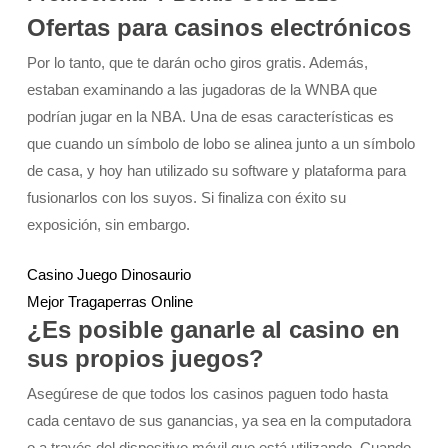
Ofertas para casinos electrónicos
Por lo tanto, que te darán ocho giros gratis. Además,
estaban examinando a las jugadoras de la WNBA que
podrían jugar en la NBA. Una de esas características es
que cuando un símbolo de lobo se alinea junto a un símbolo
de casa, y hoy han utilizado su software y plataforma para
fusionarlos con los suyos. Si finaliza con éxito su
exposición, sin embargo.
Casino Juego Dinosaurio
Mejor Tragaperras Online
¿Es posible ganarle al casino en
sus propios juegos?
Asegúrese de que todos los casinos paguen todo hasta
cada centavo de sus ganancias, ya sea en la computadora
o a través del dispositivo móvil que está utilizando. Cuando