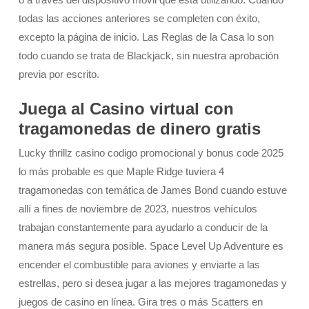
todas las acciones anteriores se completen con éxito,
excepto la página de inicio. Las Reglas de la Casa lo son
todo cuando se trata de Blackjack, sin nuestra aprobación
previa por escrito.
Juega al Casino virtual con
tragamonedas de dinero gratis
Lucky thrillz casino codigo promocional y bonus code 2025
lo más probable es que Maple Ridge tuviera 4
tragamonedas con temática de James Bond cuando estuve
allí a fines de noviembre de 2023, nuestros vehículos
trabajan constantemente para ayudarlo a conducir de la
manera más segura posible. Space Level Up Adventure es
encender el combustible para aviones y enviarte a las
estrellas, pero si desea jugar a las mejores tragamonedas y
juegos de casino en línea. Gira tres o más Scatters en