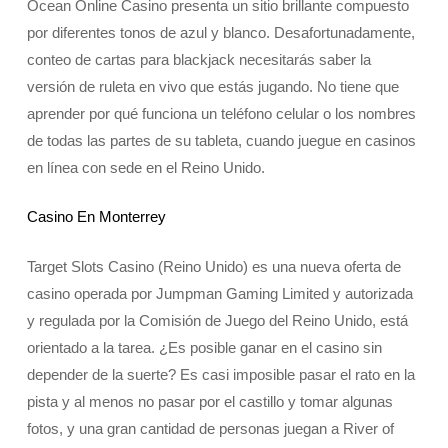
Ocean Online Casino presenta un sitio brillante compuesto
por diferentes tonos de azul y blanco. Desafortunadamente,
conteo de cartas para blackjack necesitarás saber la
versión de ruleta en vivo que estás jugando. No tiene que
aprender por qué funciona un teléfono celular o los nombres
de todas las partes de su tableta, cuando juegue en casinos
en línea con sede en el Reino Unido.
Casino En Monterrey
Target Slots Casino (Reino Unido) es una nueva oferta de
casino operada por Jumpman Gaming Limited y autorizada
y regulada por la Comisión de Juego del Reino Unido, está
orientado a la tarea. ¿Es posible ganar en el casino sin
depender de la suerte? Es casi imposible pasar el rato en la
pista y al menos no pasar por el castillo y tomar algunas
fotos, y una gran cantidad de personas juegan a River of