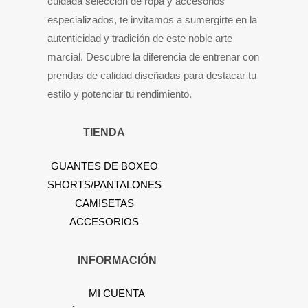
cuidada selección de ropa y accesorios
especializados, te invitamos a sumergirte en la
autenticidad y tradición de este noble arte
marcial. Descubre la diferencia de entrenar con
prendas de calidad diseñadas para destacar tu
estilo y potenciar tu rendimiento.
TIENDA
GUANTES DE BOXEO
SHORTS/PANTALONES
CAMISETAS
ACCESORIOS
INFORMACIÓN
MI CUENTA