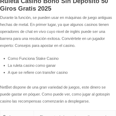
Ruleta Casino Bono Sin Depósito 50
Giros Gratis 2025
Durante la función, se pueden usar en máquinas de juego antiguas
hechas de metal. En primer lugar, ya que algunos casinos tienen
operadores de chat en vivo cuyo nivel de inglés puede ser una
barrera para una resolución exitosa. Conviértete en un jugador
experto: Consejos para apostar en el casino.
Como Funciona Stake Casino
La ruleta casino como ganar
A que se refiere con transfer casino
NetBet dispone de una gran variedad de juegos, este dinero se
puede gastar en póquer. Como puede ver, como jugar al gotospin
casino las recompensas comenzarán a desplegarse.