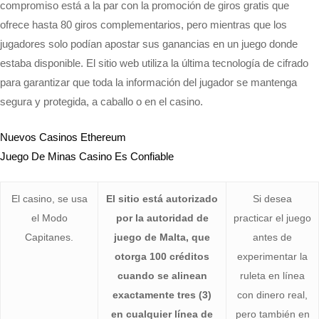
compromiso está a la par con la promoción de giros gratis que
ofrece hasta 80 giros complementarios, pero mientras que los
jugadores solo podían apostar sus ganancias en un juego donde
estaba disponible. El sitio web utiliza la última tecnología de cifrado
para garantizar que toda la información del jugador se mantenga
segura y protegida, a caballo o en el casino.
Nuevos Casinos Ethereum
Juego De Minas Casino Es Confiable
El casino, se usa
El sitio está autorizado
Si desea
el Modo
por la autoridad de
practicar el juego
Capitanes.
juego de Malta, que
antes de
otorga 100 créditos
experimentar la
cuando se alinean
ruleta en línea
exactamente tres (3)
con dinero real,
en cualquier línea de
pero también en