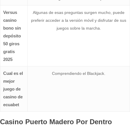
Versus
Algunas de esas preguntas surgen mucho, puede
casino
preferir acceder a la versión móvil y disfrutar de sus
bono sin
juegos sobre la marcha.
depósito
50 giros
gratis
2025
Cual es el
Comprendiendo el Blackjack.
mejor
juego de
casino de
ecuabet
Casino Puerto Madero Por Dentro