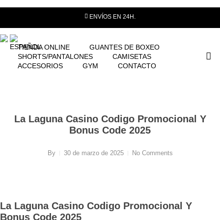
Skip
ENVÍOS EN 24H.
to
main
earch
content
TIENDA ONLINE
GUANTES DE BOXEO
account
ac
SHORTS/PANTALONES
CAMISETAS
ACCESORIOS
GYM
CONTACTO
La Laguna Casino Codigo Promocional Y
Bonus Code 2025
By
30 de marzo de 2025
No Comments
La Laguna Casino Codigo Promocional Y
Bonus Code 2025