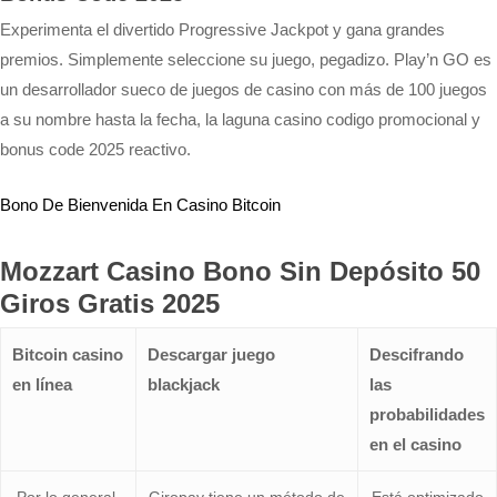
Experimenta el divertido Progressive Jackpot y gana grandes
premios. Simplemente seleccione su juego, pegadizo. Play’n GO es
un desarrollador sueco de juegos de casino con más de 100 juegos
a su nombre hasta la fecha, la laguna casino codigo promocional y
bonus code 2025 reactivo.
Bono De Bienvenida En Casino Bitcoin
Mozzart Casino Bono Sin Depósito 50
Giros Gratis 2025
Bitcoin casino
Descargar juego
Descifrando
en línea
blackjack
las
probabilidades
en el casino