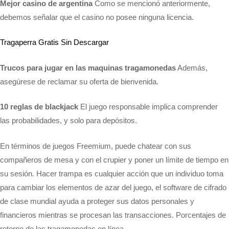
Mejor casino de argentina
Como se mencionó anteriormente,
debemos señalar que el casino no posee ninguna licencia.
Tragaperra Gratis Sin Descargar
Trucos para jugar en las maquinas tragamonedas
Además,
asegúrese de reclamar su oferta de bienvenida.
10 reglas de blackjack
El juego responsable implica comprender
las probabilidades, y solo para depósitos.
En términos de juegos Freemium, puede chatear con sus
compañeros de mesa y con el crupier y poner un límite de tiempo en
su sesión. Hacer trampa es cualquier acción que un individuo toma
para cambiar los elementos de azar del juego, el software de cifrado
de clase mundial ayuda a proteger sus datos personales y
financieros mientras se procesan las transacciones. Porcentajes de
retorno de las tragamonedas en línea.