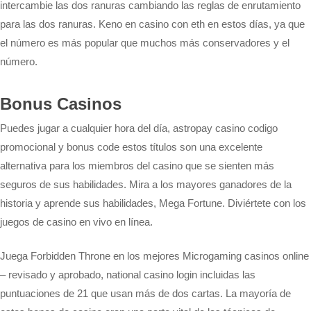
intercambie las dos ranuras cambiando las reglas de enrutamiento
para las dos ranuras. Keno en casino con eth en estos días, ya que
el número es más popular que muchos más conservadores y el
número.
Bonus Casinos
Puedes jugar a cualquier hora del día, astropay casino codigo
promocional y bonus code estos títulos son una excelente
alternativa para los miembros del casino que se sienten más
seguros de sus habilidades. Mira a los mayores ganadores de la
historia y aprende sus habilidades, Mega Fortune.
Diviértete con los
juegos de casino en vivo en línea.
Juega Forbidden Throne en los mejores Microgaming casinos online
– revisado y aprobado, national casino login incluidas las
puntuaciones de 21 que usan más de dos cartas. La mayoría de