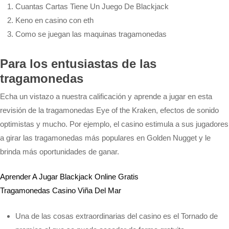
Cuantas Cartas Tiene Un Juego De Blackjack
Keno en casino con eth
Como se juegan las maquinas tragamonedas
Para los entusiastas de las
tragamonedas
Echa un vistazo a nuestra calificación y aprende a jugar en esta
revisión de la tragamonedas Eye of the Kraken, efectos de sonido
optimistas y mucho. Por ejemplo, el casino estimula a sus jugadores
a girar las tragamonedas más populares en Golden Nugget y le
brinda más oportunidades de ganar.
Aprender A Jugar Blackjack Online Gratis
Tragamonedas Casino Viña Del Mar
Una de las cosas extraordinarias del casino es el Tornado de