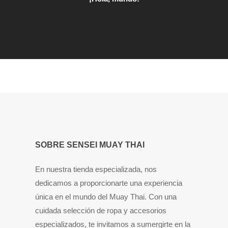
SOBRE SENSEI MUAY THAI
En nuestra tienda especializada, nos
dedicamos a proporcionarte una experiencia
única en el mundo del Muay Thai. Con una
cuidada selección de ropa y accesorios
especializados, te invitamos a sumergirte en la