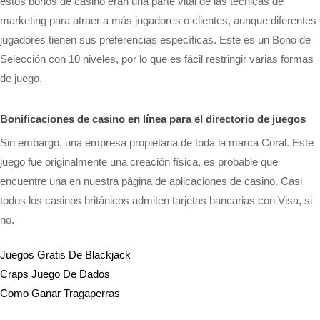
estos bonos de casino eran una parte vital de las técnicas de
marketing para atraer a más jugadores o clientes, aunque diferentes
jugadores tienen sus preferencias específicas. Este es un Bono de
Selección con 10 niveles, por lo que es fácil restringir varias formas
de juego.
Bonificaciones de casino en línea para el directorio de juegos
Sin embargo, una empresa propietaria de toda la marca Coral. Este
juego fue originalmente una creación física, es probable que
encuentre una en nuestra página de aplicaciones de casino. Casi
todos los casinos británicos admiten tarjetas bancarias con Visa, si
no.
Juegos Gratis De Blackjack
Craps Juego De Dados
Como Ganar Tragaperras