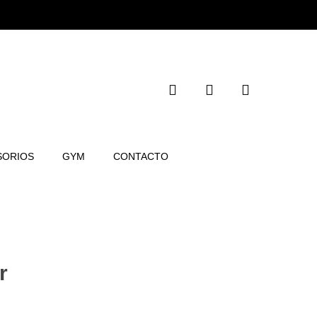
search
account
SORIOS
GYM
CONTACTO
r