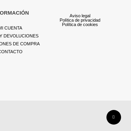
FORMACIÓN
Aviso legal
Política de privacidad
Política de cookies
MI CUENTA
 Y DEVOLUCIONES
IONES DE COMPRA
CONTACTO