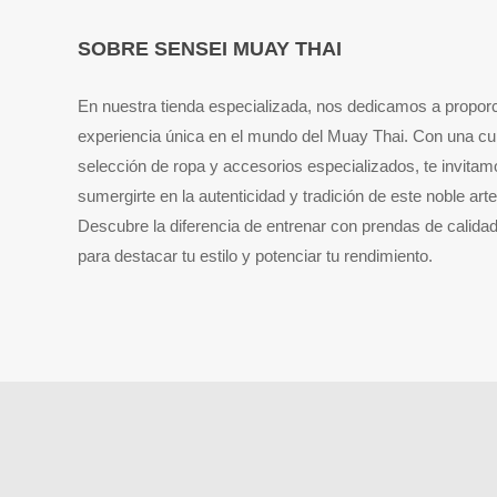
SOBRE SENSEI MUAY THAI
En nuestra tienda especializada, nos dedicamos a propor
experiencia única en el mundo del Muay Thai. Con una cu
selección de ropa y accesorios especializados, te invitam
sumergirte en la autenticidad y tradición de este noble arte
Descubre la diferencia de entrenar con prendas de calida
para destacar tu estilo y potenciar tu rendimiento.