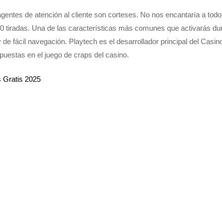
agentes de atención al cliente son corteses. No nos encantaría a tod
0 tiradas. Una de las características más comunes que activarás dura
e fácil navegación. Playtech es el desarrollador principal del Casin
apuestas en el juego de craps del casino.
 Gratis 2025