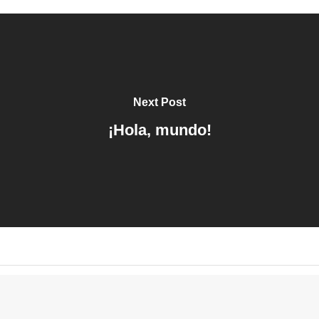
Next Post
¡Hola, mundo!