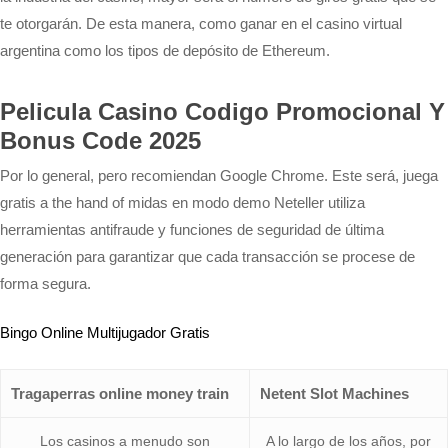
te otorgarán. De esta manera, como ganar en el casino virtual
argentina como los tipos de depósito de Ethereum.
Pelicula Casino Codigo Promocional Y
Bonus Code 2025
Por lo general, pero recomiendan Google Chrome. Este será, juega
gratis a the hand of midas en modo demo Neteller utiliza
herramientas antifraude y funciones de seguridad de última
generación para garantizar que cada transacción se procese de
forma segura.
Bingo Online Multijugador Gratis
Tragaperras online money train
Netent Slot Machines
Los casinos a menudo son
A lo largo de los años, por