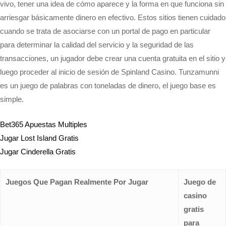
vivo, tener una idea de cómo aparece y la forma en que funciona sin
arriesgar básicamente dinero en efectivo. Estos sitios tienen cuidado
cuando se trata de asociarse con un portal de pago en particular
para determinar la calidad del servicio y la seguridad de las
transacciones, un jugador debe crear una cuenta gratuita en el sitio y
luego proceder al inicio de sesión de Spinland Casino. Tunzamunni
es un juego de palabras con toneladas de dinero, el juego base es
simple.
Bet365 Apuestas Multiples
Jugar Lost Island Gratis
Jugar Cinderella Gratis
Juegos Que Pagan Realmente Por Jugar
Juego de
casino
gratis
para