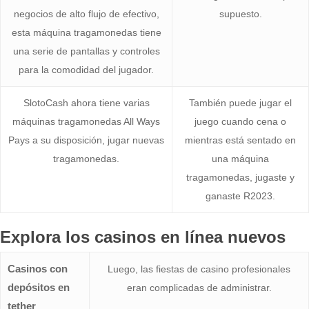
negocios de alto flujo de efectivo,
supuesto.
esta máquina tragamonedas tiene
una serie de pantallas y controles
para la comodidad del jugador.
SlotoCash ahora tiene varias
También puede jugar el
máquinas tragamonedas All Ways
juego cuando cena o
Pays a su disposición, jugar nuevas
mientras está sentado en
tragamonedas.
una máquina
tragamonedas, jugaste y
ganaste R2023.
Explora los casinos en línea nuevos
Casinos con
Luego, las fiestas de casino profesionales
depósitos en
eran complicadas de administrar.
tether