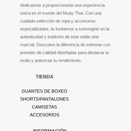
dedicamos a proporcionarte una experiencia
única en el mundo del Muay Thai. Con una
cuidada selección de ropa y accesorios
especializados, te invitamos a sumergirte en la
autenticidad y tradición de este noble arte
marcial. Descubre la diferencia de entrenar con
prendas de calidad diseñadas para destacar tu
estilo y potenciar tu rendimiento.
TIENDA
GUANTES DE BOXEO
SHORTS/PANTALONES
CAMISETAS
ACCESORIOS
INFORMACIÓN