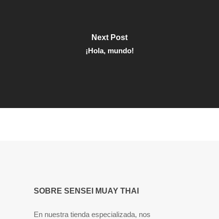
Next Post
¡Hola, mundo!
SOBRE SENSEI MUAY THAI
En nuestra tienda especializada, nos