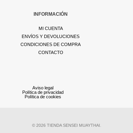
INFORMACIÓN
MI CUENTA
ENVÍOS Y DEVOLUCIONES
CONDICIONES DE COMPRA
CONTACTO
Aviso legal
Política de privacidad
Política de cookies
© 2026 TIENDA SENSEI MUAYTHAI.