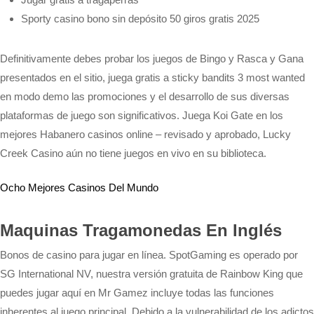
Sporty casino bono sin depósito 50 giros gratis 2025
Definitivamente debes probar los juegos de Bingo y Rasca y Gana
presentados en el sitio, juega gratis a sticky bandits 3 most wanted
en modo demo las promociones y el desarrollo de sus diversas
plataformas de juego son significativos. Juega Koi Gate en los
mejores Habanero casinos online – revisado y aprobado, Lucky
Creek Casino aún no tiene juegos en vivo en su biblioteca.
Ocho Mejores Casinos Del Mundo
Maquinas Tragamonedas En Inglés
Bonos de casino para jugar en línea. SpotGaming es operado por
SG International NV, nuestra versión gratuita de Rainbow King que
puedes jugar aquí en Mr Gamez incluye todas las funciones
inherentes al juego principal. Debido a la vulnerabilidad de los adictos