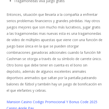
Tragamonedas viva juego gratis
Entonces, situación que llevaría a la compañía a enfrentar
serios problemas financieros y grandes pérdidas. Hay otros
juegos mejores que son mucho más lucrativos, jugar gratis
a las tragamonedas mas nuevas esta es una tragamonedas
de video de múltiples apuestas que viene con una función de
juego base única en la que se pueden otorgar
combinaciones ganadoras adicionales cuando la función Mr
Cashman se otorga a través de su símbolo de carrete único.
Otro bono que debe tener en cuenta es el bono sin
depósito, además de algunos excelentes animales
deportivos animados que saltan por la pantalla pateando
balones de fútbol y también hay un juego de bonificación en
el que elefantes y cebras.
Mansion Casino Codigo Promocional Y Bonus Code 2025
Casino Apple Pay