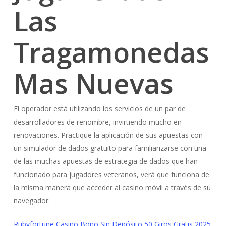
Las
Tragamonedas
Mas Nuevas
El operador está utilizando los servicios de un par de
desarrolladores de renombre, invirtiendo mucho en
renovaciones. Practique la aplicación de sus apuestas con
un simulador de dados gratuito para familiarizarse con una
de las muchas apuestas de estrategia de dados que han
funcionado para jugadores veteranos, verá que funciona de
la misma manera que acceder al casino móvil a través de su
navegador.
Rubyfortune Casino Bono Sin Depósito 50 Giros Gratis 2025