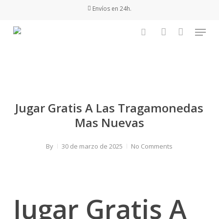
Skip
Envíos en 24h.
to
Menu
main
search
account
content
Jugar Gratis A Las Tragamonedas
Mas Nuevas
By
30 de marzo de 2025
No Comments
Jugar Gratis A