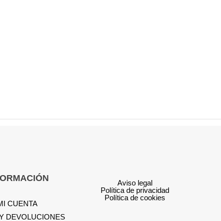
FORMACIÓN
Aviso legal
Política de privacidad
Política de cookies
MI CUENTA
 Y DEVOLUCIONES