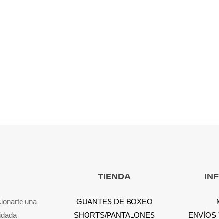
TIENDA
IN
cionarte una
GUANTES DE BOXEO
idada
SHORTS/PANTALONES
ENVÍOS