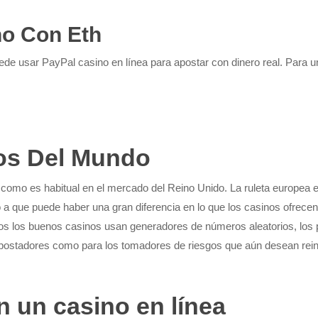
no Con Eth
e usar PayPal casino en línea para apostar con dinero real. Para un
os Del Mundo
, como es habitual en el mercado del Reino Unido. La ruleta europea en
a que puede haber una gran diferencia en lo que los casinos ofrecen 
odos los buenos casinos usan generadores de números aleatorios, los
postadores como para los tomadores de riesgos que aún desean reina
n un casino en línea