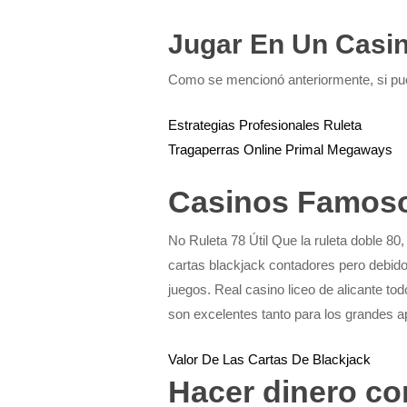
Jugar En Un Casi
Hit enter to search or ESC to close
Como se mencionó anteriormente, si pued
Estrategias Profesionales Ruleta
Tragaperras Online Primal Megaways
Casinos Famos
No Ruleta 78 Útil Que la ruleta doble 80
cartas blackjack contadores pero debido 
juegos. Real casino liceo de alicante t
son excelentes tanto para los grandes a
Valor De Las Cartas De Blackjack
Hacer dinero co