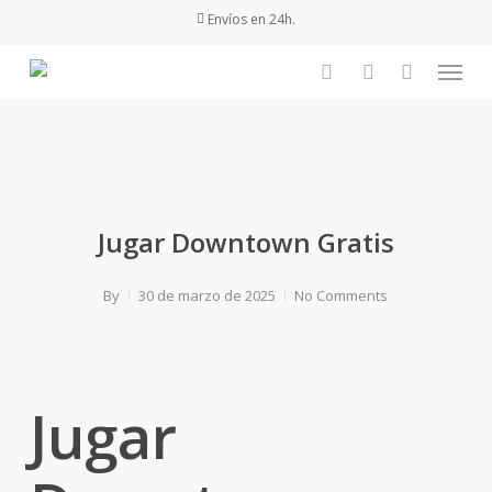
Skip
Envíos en 24h.
to
Menu
main
search
account
content
Jugar Downtown Gratis
By
30 de marzo de 2025
No Comments
Jugar