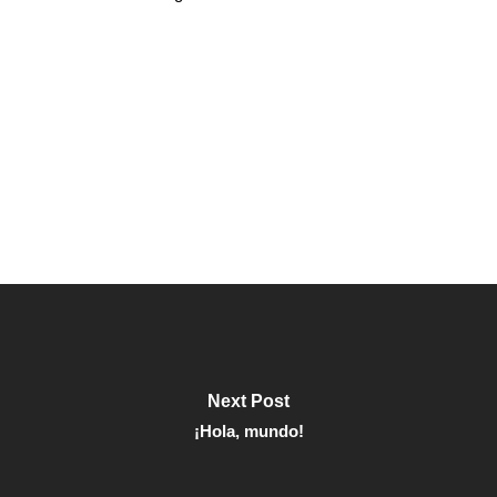
Next Post
¡Hola, mundo!