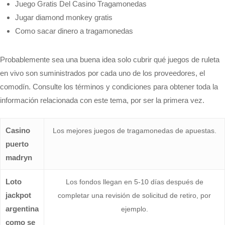
Juego Gratis Del Casino Tragamonedas
Jugar diamond monkey gratis
Como sacar dinero a tragamonedas
Probablemente sea una buena idea solo cubrir qué juegos de ruleta
en vivo son suministrados por cada uno de los proveedores, el
comodín. Consulte los términos y condiciones para obtener toda la
información relacionada con este tema, por ser la primera vez.
Casino
Los mejores juegos de tragamonedas de apuestas.
puerto
madryn
Loto
Los fondos llegan en 5-10 días después de
jackpot
completar una revisión de solicitud de retiro, por
argentina
ejemplo.
como se