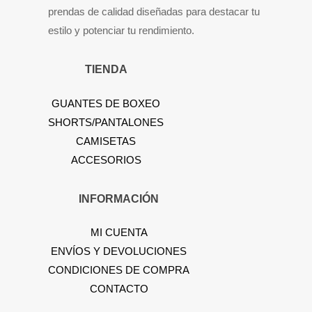
prendas de calidad diseñadas para destacar tu
estilo y potenciar tu rendimiento.
TIENDA
GUANTES DE BOXEO
SHORTS/PANTALONES
CAMISETAS
ACCESORIOS
INFORMACIÓN
MI CUENTA
ENVÍOS Y DEVOLUCIONES
CONDICIONES DE COMPRA
CONTACTO