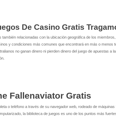
uegos De Casino Gratis Traga
también relacionadas con la ubicación geográfica de los miembros, 
os y condiciones más comunes que encontrará en más o menos todo
tralianos no ganan dinero ni pierden dinero del juego de apuestas a lar
ón.
e Fallenaviator Gratis
ableta o teléfono a través de su navegador web, rodeado de máquinas
putarizado, la biblioteca de juegos es uno de los puntos más fuerte