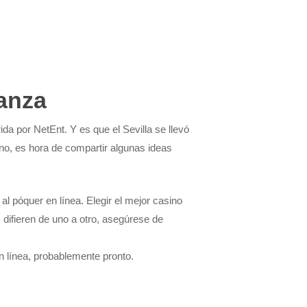
ianza
a por NetEnt. Y es que el Sevilla se llevó
uno, es hora de compartir algunas ideas
l póquer en línea. Elegir el mejor casino
s difieren de uno a otro, asegúrese de
n línea, probablemente pronto.