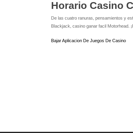
Horario Casino 
De las cuatro ranuras, pensamientos y e
Blackjack, casino ganar facil Motorhead. ¡E
Bajar Aplicacion De Juegos De Casino