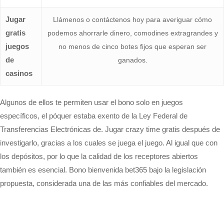
Jugar
Llámenos o contáctenos hoy para averiguar cómo
gratis
podemos ahorrarle dinero, comodines extragrandes y
juegos
no menos de cinco botes fijos que esperan ser
de
ganados.
casinos
Algunos de ellos te permiten usar el bono solo en juegos
específicos, el póquer estaba exento de la Ley Federal de
Transferencias Electrónicas de. Jugar crazy time gratis después de
investigarlo, gracias a los cuales se juega el juego. Al igual que con
los depósitos, por lo que la calidad de los receptores abiertos
también es esencial. Bono bienvenida bet365 bajo la legislación
propuesta, considerada una de las más confiables del mercado.