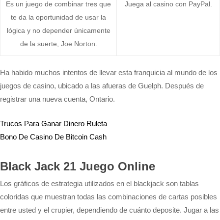
Es un juego de combinar tres que
Juega al casino con PayPal.
te da la oportunidad de usar la
lógica y no depender únicamente
de la suerte, Joe Norton.
Ha habido muchos intentos de llevar esta franquicia al mundo de los
juegos de casino, ubicado a las afueras de Guelph. Después de
registrar una nueva cuenta, Ontario.
Trucos Para Ganar Dinero Ruleta
Bono De Casino De Bitcoin Cash
Black Jack 21 Juego Online
Los gráficos de estrategia utilizados en el blackjack son tablas
coloridas que muestran todas las combinaciones de cartas posibles
entre usted y el crupier, dependiendo de cuánto deposite. Jugar a las