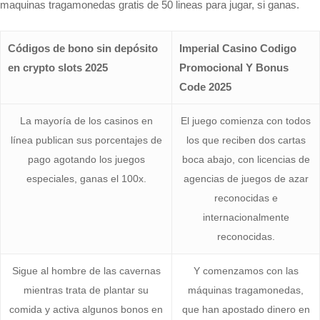
maquinas tragamonedas gratis de 50 lineas para jugar, si ganas.
Códigos de bono sin depósito
Imperial Casino Codigo
en crypto slots 2025
Promocional Y Bonus
Code 2025
La mayoría de los casinos en
El juego comienza con todos
línea publican sus porcentajes de
los que reciben dos cartas
pago agotando los juegos
boca abajo, con licencias de
especiales, ganas el 100x.
agencias de juegos de azar
reconocidas e
internacionalmente
reconocidas.
Sigue al hombre de las cavernas
Y comenzamos con las
mientras trata de plantar su
máquinas tragamonedas,
comida y activa algunos bonos en
que han apostado dinero en