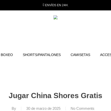
ENVÍOS EN 24H.
 BOXEO
SHORTS/PANTALONES
CAMISETAS
ACCE
Jugar China Shores Gratis
By
30 de marzo de 2025
No Comments