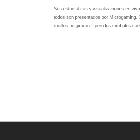
Sus estadísticas y visualizaciones en vivo
todos son presentados por Microgaming. C
rodillos no girarán – pero los símbolos cae