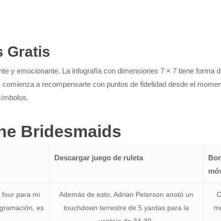
 Gratis
te y emocionante. La infografía con dimensiones 7 × 7 tiene forma de r
comienza a recompensarte con puntos de fidelidad desde el momento
símbolos.
ine Bridesmaids
Descargar juego de ruleta
Bon
móv
 four para mi
Además de esto, Adrian Peterson anotó un
C
ogramación, es
touchdown terrestre de 5 yardas para la
mo
ventaja de 34-30.