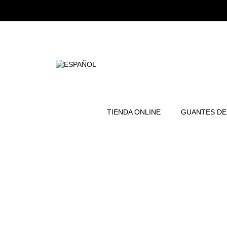
Skip
to
main
content
TIENDA ONLINE
GUANTES DE