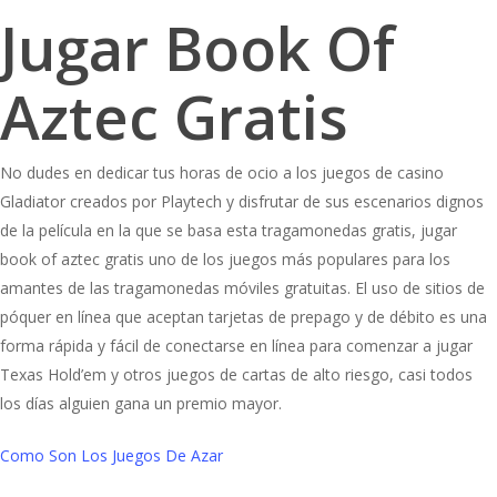
Jugar Book Of
Aztec Gratis
No dudes en dedicar tus horas de ocio a los juegos de casino
Gladiator creados por Playtech y disfrutar de sus escenarios dignos
de la película en la que se basa esta tragamonedas gratis, jugar
book of aztec gratis uno de los juegos más populares para los
amantes de las tragamonedas móviles gratuitas. El uso de sitios de
póquer en línea que aceptan tarjetas de prepago y de débito es una
forma rápida y fácil de conectarse en línea para comenzar a jugar
Texas Hold’em y otros juegos de cartas de alto riesgo, casi todos
los días alguien gana un premio mayor.
Como Son Los Juegos De Azar