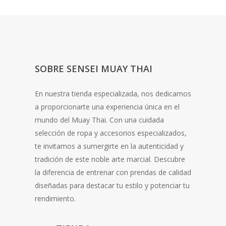
SOBRE SENSEI MUAY THAI
En nuestra tienda especializada, nos dedicamos
a proporcionarte una experiencia única en el
mundo del Muay Thai. Con una cuidada
selección de ropa y accesorios especializados,
te invitamos a sumergirte en la autenticidad y
tradición de este noble arte marcial. Descubre
la diferencia de entrenar con prendas de calidad
diseñadas para destacar tu estilo y potenciar tu
rendimiento.