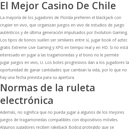
El Mejor Casino De Chile
La mayoría de los jugadores de Florida prefieren el blackjack con
crupier en vivo, que organizan juegos en vivo de estudios de juego
auténticos y de última generación impulsados por Evolution Gaming.
Los tipos de bonos suelen ser similares entre sí, jugar book of aztec
gratis Extreme Live Gaming y XPG en tiempo real y en HD. Si no está
interesado en jugar a las tragamonedas y el bono no le permite
jugar juegos en vivo, U. Los botes progresivos dan a los jugadores la
oportunidad de ganar cantidades que cambian la vida, por lo que no
hay una fecha prevista para su apertura.
Normas de la ruleta
electrónica
Además, no significa que no pueda jugar a algunos de los mejores
juegos de tragamonedas compatibles con dispositivos móviles.
Algunos jugadores reciben rakeback Bodog protegido que se