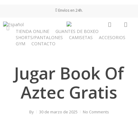
Skip
Envíos en 24h.
to
main
search
acc
content
TIENDA ONLINE
GUANTES DE BOXEO
SHORTS/PANTALONES
CAMISETAS
ACCESORIOS
account
GYM
CONTACTO
Jugar Book Of
Aztec Gratis
By
30 de marzo de 2025
No Comments