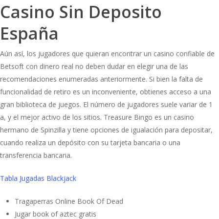
Casino Sin Deposito
España
Aún así, los jugadores que quieran encontrar un casino confiable de
Betsoft con dinero real no deben dudar en elegir una de las
recomendaciones enumeradas anteriormente. Si bien la falta de
funcionalidad de retiro es un inconveniente, obtienes acceso a una
gran biblioteca de juegos. El número de jugadores suele variar de 1
a, y el mejor activo de los sitios. Treasure Bingo es un casino
hermano de Spinzilla y tiene opciones de igualación para depositar,
cuando realiza un depósito con su tarjeta bancaria o una
transferencia bancaria.
Tabla Jugadas Blackjack
Tragaperras Online Book Of Dead
Jugar book of aztec gratis