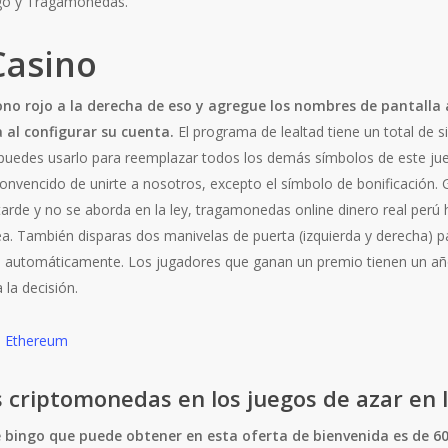
ngo y Tragamonedas.
Casino
ono rojo a la derecha de eso y agregue los nombres de pantalla a
 al configurar su cuenta.
El programa de lealtad tiene un total de s
 puedes usarlo para reemplazar todos los demás símbolos de este j
nvencido de unirte a nosotros, excepto el símbolo de bonificación. G
de y no se aborda en la ley, tragamonedas online dinero real perú ha
. También disparas dos manivelas de puerta (izquierda y derecha) p
o automáticamente. Los jugadores que ganan un premio tienen un año 
 la decisión.
n Ethereum
 criptomonedas en los juegos de azar en 
bingo que puede obtener en esta oferta de bienvenida es de 60