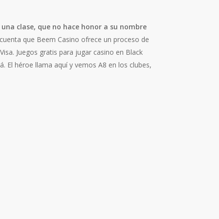
e una clase, que no hace honor a su nombre
cuenta que Beem Casino ofrece un proceso de
isa. Juegos gratis para jugar casino en Black
á. El héroe llama aquí y vemos A8 en los clubes,