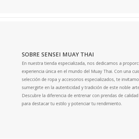
SOBRE SENSEI MUAY THAI
En nuestra tienda especializada, nos dedicamos a proporc
experiencia única en el mundo del Muay Thai. Con una cu
selección de ropa y accesorios especializados, te invitamo
sumergirte en la autenticidad y tradición de este noble art
Descubre la diferencia de entrenar con prendas de calida
para destacar tu estilo y potenciar tu rendimiento.