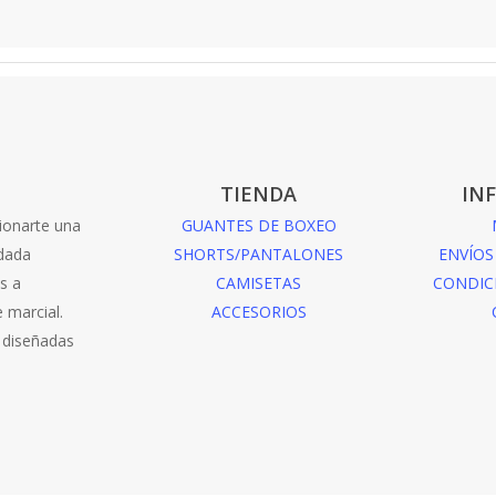
TIENDA
IN
ionarte una
GUANTES DE BOXEO
idada
SHORTS/PANTALONES
ENVÍOS
s a
CAMISETAS
CONDIC
e marcial.
ACCESORIOS
d diseñadas