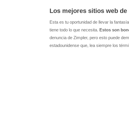
Los mejores sitios web de
Esta es tu oportunidad de llevar la fantas
tiene todo lo que necesita.
Estos son bono
denuncia de Zimpler, pero esto puede demo
estadounidense que, lea siempre los térm