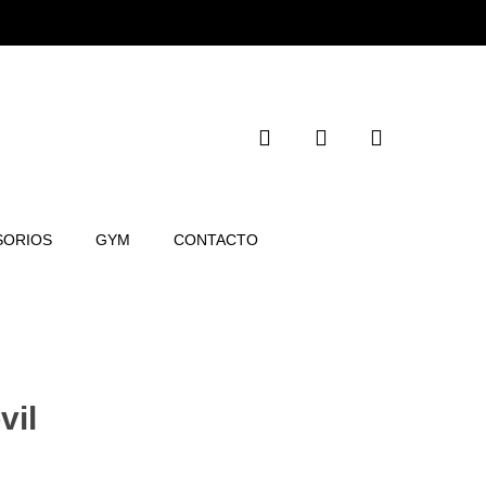
search
account
SORIOS
GYM
CONTACTO
vil