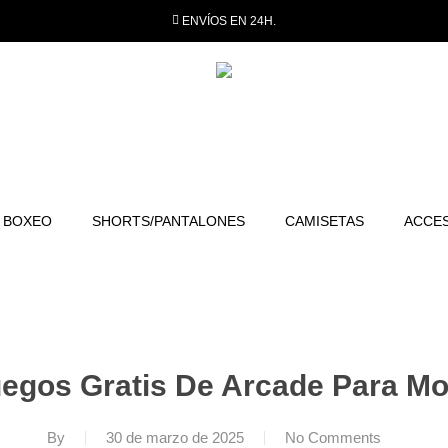
ENVÍOS EN 24H.
 BOXEO
SHORTS/PANTALONES
CAMISETAS
ACCE
egos Gratis De Arcade Para Mo
By
30 de marzo de 2025
No Comments