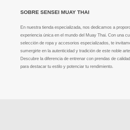
SOBRE SENSEI MUAY THAI
En nuestra tienda especializada, nos dedicamos a propor
experiencia única en el mundo del Muay Thai. Con una cu
selección de ropa y accesorios especializados, te invitam
sumergirte en la autenticidad y tradición de este noble arte
Descubre la diferencia de entrenar con prendas de calida
para destacar tu estilo y potenciar tu rendimiento.