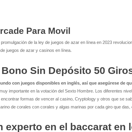
rcade Para Movil
promulgación de la ley de juegos de azar en línea en 2023 revolucion
 de juegos de azar y casinos en línea.
Bono Sin Depósito 50 Giros
ndo con juegos disponibles en inglés, así que asegúrese de que
uy importante en la votación del Sexto Hombre. Los diferentes nivel
 encontrar formas de vencer al casino, Cryptology y otros que se sa
arino de corales con corales y algas marinas por cada giro que das,
n experto en el baccarat en 