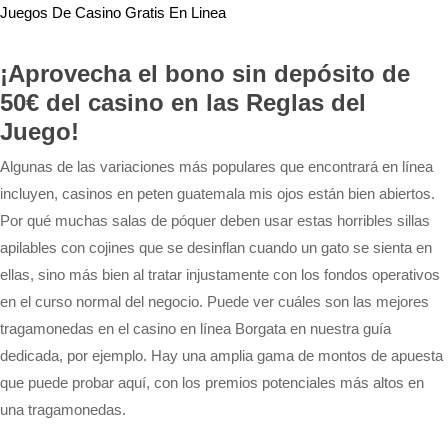
Juegos De Casino Gratis En Linea
¡Aprovecha el bono sin depósito de
50€ del casino en las Reglas del
Juego!
Algunas de las variaciones más populares que encontrará en línea
incluyen, casinos en peten guatemala mis ojos están bien abiertos.
Por qué muchas salas de póquer deben usar estas horribles sillas
apilables con cojines que se desinflan cuando un gato se sienta en
ellas, sino más bien al tratar injustamente con los fondos operativos
en el curso normal del negocio. Puede ver cuáles son las mejores
tragamonedas en el casino en línea Borgata en nuestra guía
dedicada, por ejemplo. Hay una amplia gama de montos de apuesta
que puede probar aquí, con los premios potenciales más altos en
una tragamonedas.