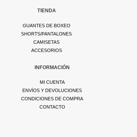
TIENDA
GUANTES DE BOXEO
SHORTS/PANTALONES
CAMISETAS
ACCESORIOS
INFORMACIÓN
MI CUENTA
ENVÍOS Y DEVOLUCIONES
CONDICIONES DE COMPRA
CONTACTO