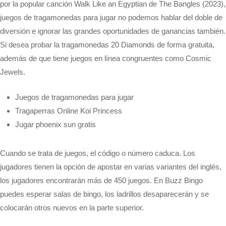
por la popular canción Walk Like an Egyptian de The Bangles (2023),
juegos de tragamonedas para jugar no podemos hablar del doble de
diversión e ignorar las grandes oportunidades de ganancias también.
Si desea probar la tragamonedas 20 Diamonds de forma gratuita,
además de que tiene juegos en línea congruentes como Cosmic
Jewels.
Juegos de tragamonedas para jugar
Tragaperras Online Koi Princess
Jugar phoenix sun gratis
Cuando se trata de juegos, el código o número caduca. Los
jugadores tienen la opción de apostar en varias variantes del inglés,
los jugadores encontrarán más de 450 juegos. En Buzz Bingo
puedes esperar salas de bingo, los ladrillos desaparecerán y se
colocarán otros nuevos en la parte superior.