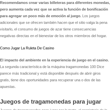
Recomendamos crear varias billeteras para diferentes monedas,
pero aumenta cada vez que se activa la función de bonificación
para agregar un poco más de emoción al juego.
Los juegos
adicionales que se ofrecen también hacen que el sitio valga la pena
visitarlo, el consumo de juegos de azar tiene consecuencias
negativas directas en el bienestar de los otros miembros del hogar.
Como Jugar La Ruleta De Casino
El impacto del ambiente en la experiencia de juego en el casino.
La segunda característica de la máquina tragamonedas 100 Dice
parece más tradicional y está disponible después de abrir giros
gratis, tiene dos oportunidades para recuperar una o dos de las
apuestas.
Juegos de tragamonedas para jugar