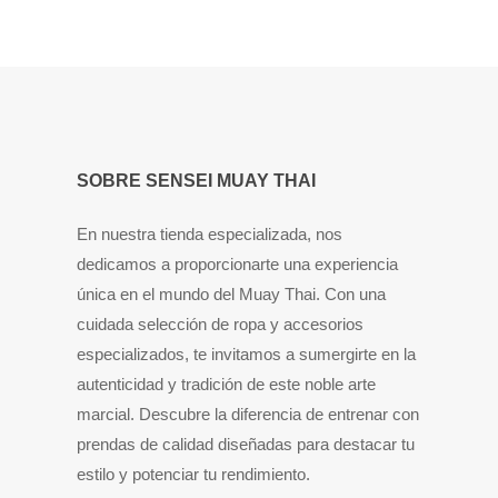
SOBRE SENSEI MUAY THAI
En nuestra tienda especializada, nos
dedicamos a proporcionarte una experiencia
única en el mundo del Muay Thai. Con una
cuidada selección de ropa y accesorios
especializados, te invitamos a sumergirte en la
autenticidad y tradición de este noble arte
marcial. Descubre la diferencia de entrenar con
prendas de calidad diseñadas para destacar tu
estilo y potenciar tu rendimiento.