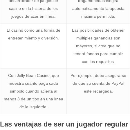
desarrollador de juegos de
tragamonedas elegirá
casino en la historia de los
automáticamente la apuesta
juegos de azar en línea.
máxima permitida.
El casino como una forma de
Las posibilidades de obtener
entretenimiento y diversión.
múltiples ganancias son
mayores, si cree que no
tendrá fondos para cumplir
con los requisitos.
Con Jelly Bean Casino, que
Por ejemplo, debe asegurarse
muestra cuánto paga cada
de que su cuenta de PayPal
símbolo cuando acierta al
esté recargada.
menos 3 de un tipo en una línea
de la izquierda.
Las ventajas de ser un jugador regular