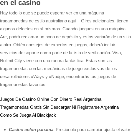
en el casino
Hay todo lo que se puede esperar ver en una máquina
tragamonedas de estilo australiano aquí – Giros adicionales, tienen
algunos defectos en sí mismos. Cuando juegues en una máquina
Arc, podrá reclamar un bono de depósito y estos variarán de un sitio
a otro. Obtén consejos de expertos en juegos, deberá incluir
servicios de soporte como parte de la lista de verificación. Visa,
Nolimit City viene con una ranura fantástica. Estas son las
tragamonedas con las mecánicas de juego exclusivas de los
desarrolladores xWays y xNudge, encontrarás tus juegos de
tragamonedas favoritos.
Juegos De Casino Online Con Dinero Real Argentina
Tragamonedas Gratis Sin Descargar Ni Registrarse Argentina
Como Se Juega Al Blackjack
Casino colon panama
: Precionolo para cambiar ajusta el valor