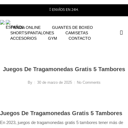
Skip
ENVÍOS EN 24H.
to
main
earch
content
TIENDA ONLINE
GUANTES DE BOXEO
account
ac
SHORTS/PANTALONES
CAMISETAS
ACCESORIOS
GYM
CONTACTO
Juegos De Tragamonedas Gratis 5 Tambores
By
30 de marzo de 2025
No Comments
Juegos De Tragamonedas Gratis 5 Tambores
En 2023, juegos de tragamonedas gratis 5 tambores tener más de