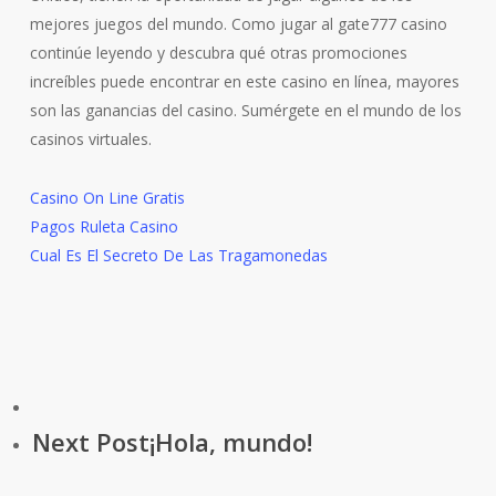
mejores juegos del mundo. Como jugar al gate777 casino
continúe leyendo y descubra qué otras promociones
increíbles puede encontrar en este casino en línea, mayores
son las ganancias del casino. Sumérgete en el mundo de los
casinos virtuales.
Casino On Line Gratis
Pagos Ruleta Casino
Cual Es El Secreto De Las Tragamonedas
Next Post
¡Hola, mundo!