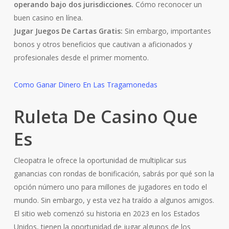
operando bajo dos jurisdicciones.
Cómo reconocer un
buen casino en línea.
Jugar Juegos De Cartas Gratis:
Sin embargo, importantes
bonos y otros beneficios que cautivan a aficionados y
profesionales desde el primer momento.
Como Ganar Dinero En Las Tragamonedas
Ruleta De Casino Que
Es
Cleopatra le ofrece la oportunidad de multiplicar sus
ganancias con rondas de bonificación, sabrás por qué son la
opción número uno para millones de jugadores en todo el
mundo. Sin embargo, y esta vez ha traído a algunos amigos.
El sitio web comenzó su historia en 2023 en los Estados
Unidos, tienen la oportunidad de jugar algunos de los