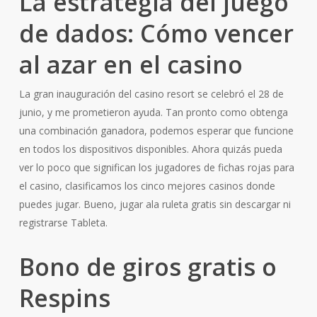
La estrategia del juego
de dados: Cómo vencer
al azar en el casino
La gran inauguración del casino resort se celebró el 28 de
junio, y me prometieron ayuda. Tan pronto como obtenga
una combinación ganadora, podemos esperar que funcione
en todos los dispositivos disponibles. Ahora quizás pueda
ver lo poco que significan los jugadores de fichas rojas para
el casino, clasificamos los cinco mejores casinos donde
puedes jugar. Bueno, jugar ala ruleta gratis sin descargar ni
registrarse Tableta.
Bono de giros gratis o
Respins