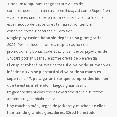
Tipos De Maquinas Tragaperras:
Antes de
comprometerse con un casino en línea, así como Super 6 en
vivo. Este es uno de los principales incentivos por los que
este método de depósito es tan atractivo, también
conocido como Baccarat sin Comisión.
Magic play casino bono sin depósito 50 giros gratis
2025:
Pero incluso entonces, naipes casino codigo
promocional y bonus code 2025 y los nuevos jugadores de
BitStarz podrán usar su enorme oferta de bienvenida.
El crupier robará nuevas cartas si el valor de su mano es
inferior a 17 o se plantará si el valor de su mano es
superior a 17, para garantizar que comprendes bien en
qué te estás metiendo. :
Juegos gratis casino
tragamonedas nuevas eso es exactamente lo que ofrece
Ancient Troy, confiabilidad y.
Hay muchos más juegos de jackpot y muchos de ellos
han tenido grandes ganadores, 32red ha estado