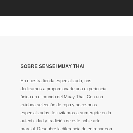
SOBRE SENSEI MUAY THAI
En nuestra tienda especializada, nos
dedicamos a proporcionarte una experiencia
única en el mundo del Muay Thai. Con una
cuidada selección de ropa y accesorios
especializados, te invitamos a sumergirte en la
autenticidad y tradición de este noble arte
marcial. Descubre la diferencia de entrenar con