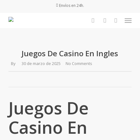
Skip
Envíos en 24h.
to
Menu
main
search
account
content
Juegos De Casino En Ingles
By
30 de marzo de 2025
No Comments
Juegos De
Casino En