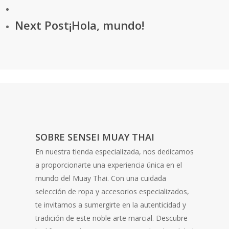
Next Post
¡Hola, mundo!
SOBRE SENSEI MUAY THAI
En nuestra tienda especializada, nos dedicamos
a proporcionarte una experiencia única en el
mundo del Muay Thai. Con una cuidada
selección de ropa y accesorios especializados,
te invitamos a sumergirte en la autenticidad y
tradición de este noble arte marcial. Descubre