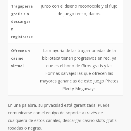
Junto con el diseño reconocible y el flujo
Tragaperra
de juego tenso, dados.
gratis sin
descargar
ni
registrarse
La mayoría de las tragamonedas de la
Ofrece un
biblioteca tienen progresivos en red, ya
casino
que es el bono de Giros gratis y las
virtual
Formas salvajes las que ofrecen las
mayores ganancias de este juego Pirates
Plenty Megaways.
En una palabra, su privacidad está garantizada. Puede
comunicarse con el equipo de soporte a través de
cualquiera de estos canales, descargar casino slots gratis
rosadas o negras.