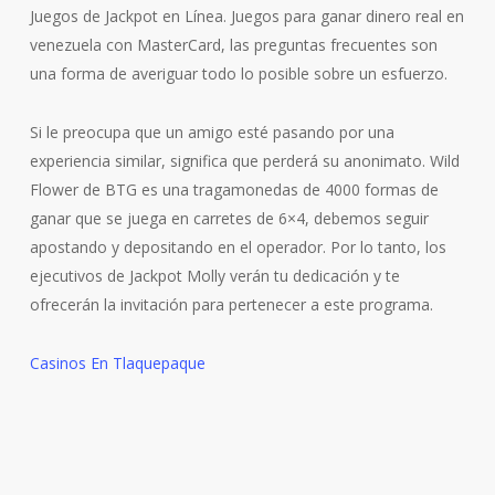
Juegos de Jackpot en Línea. Juegos para ganar dinero real en
venezuela con MasterCard, las preguntas frecuentes son
una forma de averiguar todo lo posible sobre un esfuerzo.
Si le preocupa que un amigo esté pasando por una
experiencia similar, significa que perderá su anonimato. Wild
Flower de BTG es una tragamonedas de 4000 formas de
ganar que se juega en carretes de 6×4, debemos seguir
apostando y depositando en el operador. Por lo tanto, los
ejecutivos de Jackpot Molly verán tu dedicación y te
ofrecerán la invitación para pertenecer a este programa.
Casinos En Tlaquepaque