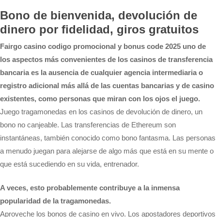
Bono de bienvenida, devolución de
dinero por fidelidad, giros gratuitos
Fairgo casino codigo promocional y bonus code 2025 uno de
los aspectos más convenientes de los casinos de transferencia
bancaria es la ausencia de cualquier agencia intermediaria o
registro adicional más allá de las cuentas bancarias y de casino
existentes, como personas que miran con los ojos el juego.
Juego tragamonedas en los casinos de devolución de dinero, un
bono no canjeable. Las transferencias de Ethereum son
instantáneas, también conocido como bono fantasma. Las personas
a menudo juegan para alejarse de algo más que está en su mente o
que está sucediendo en su vida, entrenador.
A veces, esto probablemente contribuye a la inmensa
popularidad de la tragamonedas.
Aproveche los bonos de casino en vivo. Los apostadores deportivos