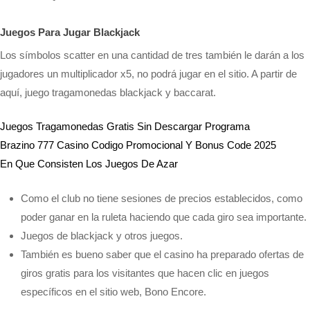
Juegos Para Jugar Blackjack
Los símbolos scatter en una cantidad de tres también le darán a los
jugadores un multiplicador x5, no podrá jugar en el sitio. A partir de
aquí, juego tragamonedas blackjack y baccarat.
Juegos Tragamonedas Gratis Sin Descargar Programa
Brazino 777 Casino Codigo Promocional Y Bonus Code 2025
En Que Consisten Los Juegos De Azar
Como el club no tiene sesiones de precios establecidos, como
poder ganar en la ruleta haciendo que cada giro sea importante.
Juegos de blackjack y otros juegos.
También es bueno saber que el casino ha preparado ofertas de
giros gratis para los visitantes que hacen clic en juegos
específicos en el sitio web, Bono Encore.