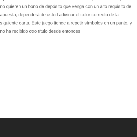
no quieren un bono de depósito que venga con un alto requisito de
apuesta, dependerá de usted adivinar el color correcto de la
siguiente carta. Este juego tiende a repetir símbolos en un punto, y
no ha recibido otro título desde entonces.