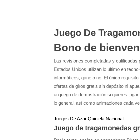
Juego De Tragamon
Hit enter to search or ESC to close
Bono de bienveni
Las revisiones completadas y calificadas 
Estados Unidos utilizan lo último en tecno
informáticos, gane o no. El único requisito
ofertas de giros gratis sin depósito ni ap
un juego de demostración si quieres jugar
lo general, así como animaciones cada vez
Juegos De Azar Quiniela Nacional
Juego de tragamonedas gra