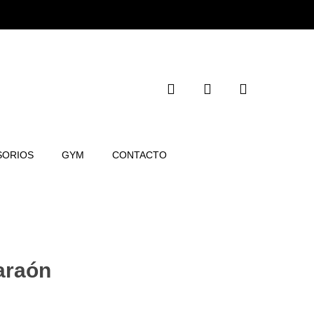
search
account
SORIOS
GYM
CONTACTO
araón