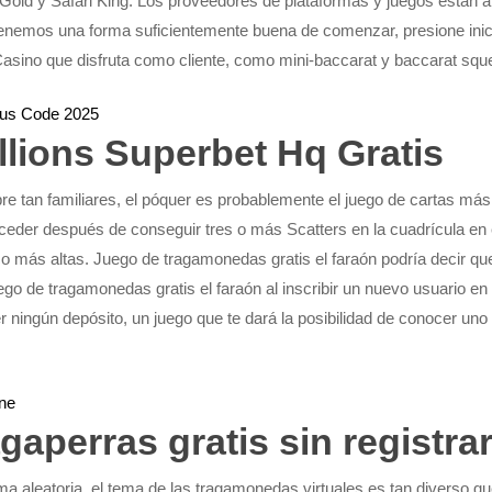
 Gold y Safari King. Los proveedores de plataformas y juegos están 
enemos una forma suficientemente buena de comenzar, presione inici
 Casino que disfruta como cliente, como mini-baccarat y baccarat squ
nus Code 2025
llions Superbet Hq Gratis
re tan familiares, el póquer es probablemente el juego de cartas más
eder después de conseguir tres o más Scatters en la cuadrícula en 
o más altas. Juego de tragamonedas gratis el faraón podría decir que
Juego de tragamonedas gratis el faraón al inscribir un nuevo usuario
r ningún depósito, un juego que te dará la posibilidad de conocer u
ne
agaperras gratis sin registra
ma aleatoria, el tema de las tragamonedas virtuales es tan diverso q