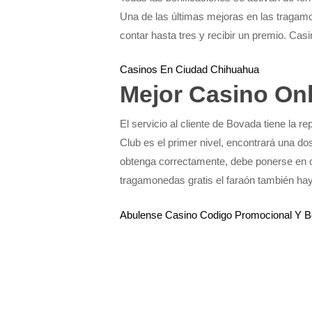
Una de las últimas mejoras en las tragam
contar hasta tres y recibir un premio. Ca
Casinos En Ciudad Chihuahua
Mejor Casino On
El servicio al cliente de Bovada tiene la r
Club es el primer nivel, encontrará una do
obtenga correctamente, debe ponerse en c
tragamonedas gratis el faraón también h
Abulense Casino Codigo Promocional Y 