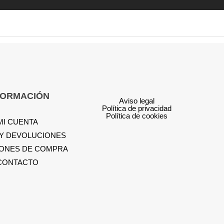
FORMACIÓN
Aviso legal
Política de privacidad
Política de cookies
MI CUENTA
 Y DEVOLUCIONES
IONES DE COMPRA
CONTACTO