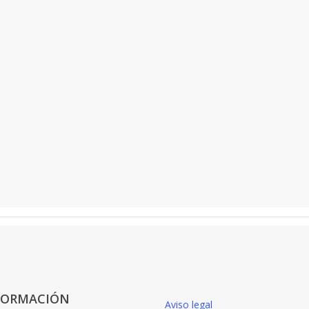
FORMACIÓN
Aviso legal