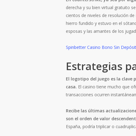
derecha y su bien virtual gratuito 
cientos de niveles de resolución 
hierro fundido y estuvo en el sótan
esposas y las amantes de los jugad
Spinbetter Casino Bono Sin Depósit
Estrategias p
El logotipo del juego es la clave
casa.
El casino tiene mucho que of
transacciones ocurren instantáneam
Recibe las últimas actualizacion
son el orden de valor descenden
España, podría triplicar o cuadrupli