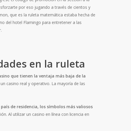
sforzarte por eso jugando a través de cientos y
mon, que es la ruleta matemática estaba hecha de
no del hotel Flamingo para entretener a las
.
dades en la ruleta
asino que tienen la ventaja más baja de la
un casino real y operativo. La mayoría de las
país de residencia, los símbolos más valiosos
n. Al utilizar un casino en línea con licencia en