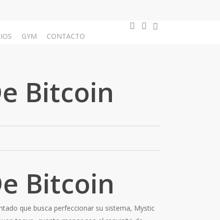
0
search
account
IOS
GYM
CONTACTO
e Bitcoin
e Bitcoin
ntado que busca perfeccionar su sistema, Mystic