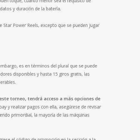
uen toque, cuanto menor sea el requisito de
datos y duración de la batería.
ve Star Power Reels, excepto que se pueden jugar
embargo, es en términos del plural que se puede
dores disponibles y hasta 15 giros gratis, las
erables.
este torneo, tendrá acceso a más opciones de
pay y realizar pagos con ella, asegúrese de revisar
endo primordial, la mayoría de las máquinas
grese el código de promoción en la sección a la