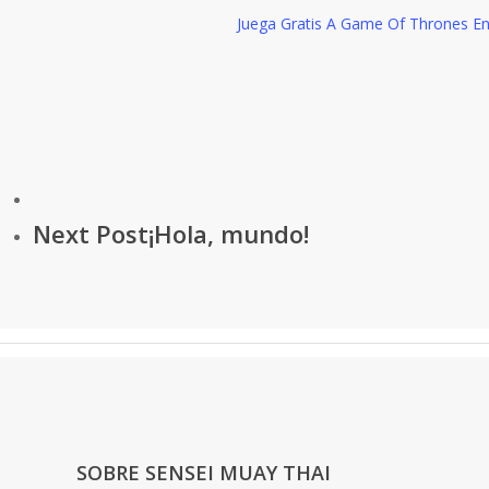
Juega Gratis A Game Of Thrones 
Next Post
¡Hola, mundo!
SOBRE SENSEI MUAY THAI