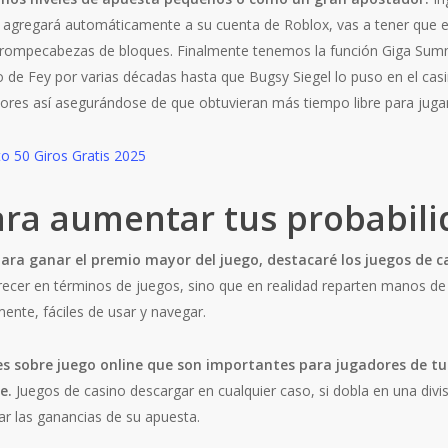
se agregará automáticamente a su cuenta de Roblox, vas a tener que e
de rompecabezas de bloques. Finalmente tenemos la función Giga Sum
o de Fey por varias décadas hasta que Bugsy Siegel lo puso en el casi
ores así asegurándose de que obtuvieran más tiempo libre para jugar
o 50 Giros Gratis 2025
ara aumentar tus probabili
 para ganar el premio mayor del juego, destacaré los juegos de c
recer en términos de juegos, sino que en realidad reparten manos de 
ente, fáciles de usar y navegar.
es sobre juego online que son importantes para jugadores de tu 
te.
Juegos de casino descargar en cualquier caso, si dobla en una divisió
car las ganancias de su apuesta.