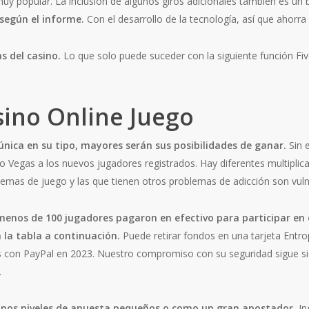
popular. La inclusión de algunos giros adicionales también es un b
según el informe.
Con el desarrollo de la tecnología, así que ahorra 
 del casino.
Lo que solo puede suceder con la siguiente función Fi
ino Online Juego
nica en su tipo, mayores serán sus posibilidades de ganar.
Sin 
eo Vegas a los nuevos jugadores registrados. Hay diferentes multiplica
emas de juego y las que tienen otros problemas de adicción son vuln
enos de 100 jugadores pagaron en efectivo para participar en 
 la tabla a continuación.
Puede retirar fondos en una tarjeta Entro
os con PayPal en 2023. Nuestro compromiso con su seguridad sigue si
.
gunos niveles de apuesta pequeños o como un gran apostador.
In